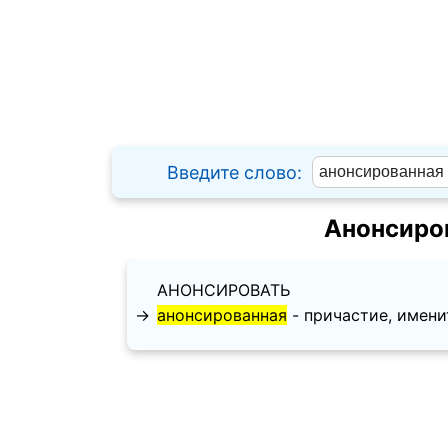
Введите слово:
Анонсиро
АНОНСИРОВАТЬ
→
анонсированная
- причастие, имените