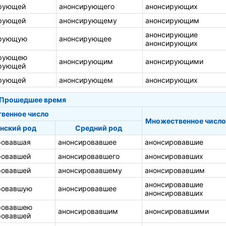
рующей
анонсирующего
анонсирующих
рующей
анонсирующему
анонсирующим
анонсирующие
ирующую
анонсирующее
анонсирующих
ирующею
анонсирующим
анонсирующими
рующей
рующей
анонсирующем
анонсирующих
Прошедшее время
твенное число
Множественное число
нский род
Средний род
ровавшая
анонсировавшее
анонсировавшие
ровавшей
анонсировавшего
анонсировавших
ровавшей
анонсировавшему
анонсировавшим
анонсировавшие
ровавшую
анонсировавшее
анонсировавших
ровавшею
анонсировавшим
анонсировавшими
ровавшей