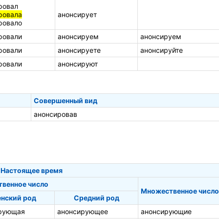
ровал
ровала
анонсирует
ровало
ровали
анонсируем
анонсируем
ровали
анонсируете
анонсируйте
ровали
анонсируют
Совершенный вид
анонсировав
Настоящее время
твенное число
Множественное число
нский род
Средний род
рующая
анонсирующее
анонсирующие