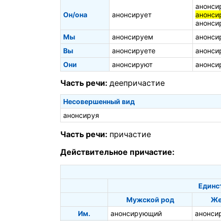
анонси
Он/она
анонсирует
анонси
анонси
Мы
анонсируем
анонси
Вы
анонсируете
анонси
Они
анонсируют
анонси
Часть речи:
деепричастие
Несовершенный вид
анонсируя
Часть речи:
причастие
Действительное причастие:
Единс
Мужской род
Же
Им.
анонсирующий
анонси