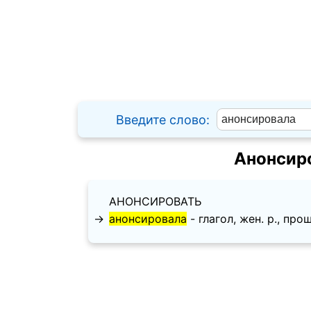
Введите слово:
Анонсир
АНОНСИРОВАТЬ
→
анонсировала
- глагол, жен. p., прош.