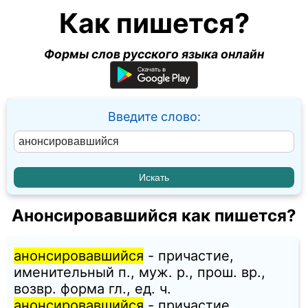
Как пишется?
Формы слов русского языка онлайн
Введите слово:
Анонсировавшийся как пишется?
анонсировавшийся
- причастие,
именительный п., муж. p., прош. вр.,
возвр. форма гл., ед. ч.
анонсировавшийся
- причастие,