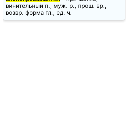
винительный п., муж. p., прош. вр.,
возвр. форма гл., ед. ч.