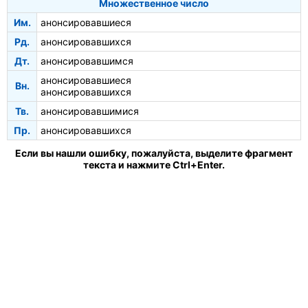
Множественное число
Им.
анонсировавшиеся
Рд.
анонсировавшихся
Дт.
анонсировавшимся
анонсировавшиеся
Вн.
анонсировавшихся
Тв.
анонсировавшимися
Пр.
анонсировавшихся
Если вы нашли ошибку, пожалуйста, выделите фрагмент
текста и нажмите Ctrl+Enter.