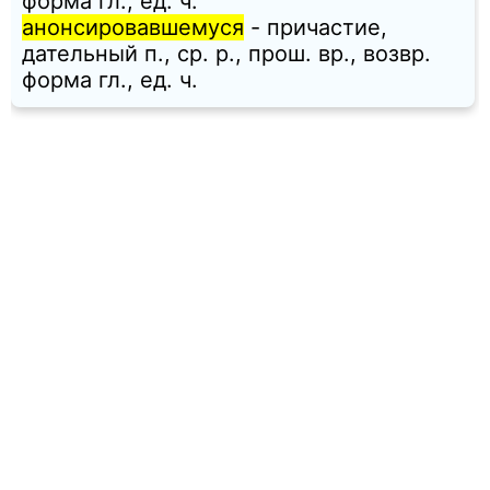
форма гл., ед. ч.
анонсировавшемуся
- причастие,
дательный п., ср. p., прош. вр., возвр.
форма гл., ед. ч.