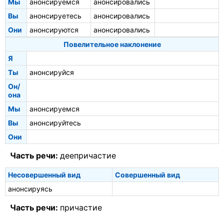
Мы
анонсируемся
анонсировались
Вы
анонсируетесь
анонсировались
Они
анонсируются
анонсировались
Повелительное наклонение
Я
Ты
анонсируйся
Он/
она
Мы
анонсируемся
Вы
анонсируйтесь
Они
Часть речи:
деепричастие
Несовершенный вид
Совершенный вид
анонсируясь
Часть речи:
причастие