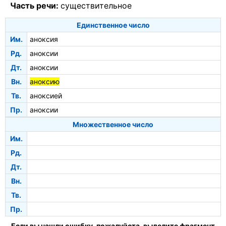
Часть речи:
существительное
Единственное число
Им.
аноксия
Рд.
аноксии
Дт.
аноксии
Вн.
аноксию
Тв.
аноксией
Пр.
аноксии
Множественное число
Им.
Рд.
Дт.
Вн.
Тв.
Пр.
Если вы нашли ошибку, пожалуйста, выделите фрагмент