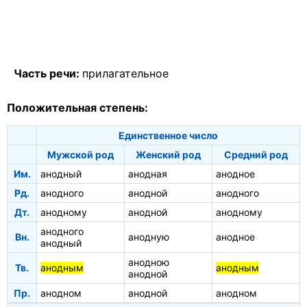
Часть речи:
прилагательное
Положительная степень:
Единственное число
Мужской род
Женский род
Средний род
Им.
анодный
анодная
анодное
Рд.
анодного
анодной
анодного
Дт.
анодному
анодной
анодному
анодного
Вн.
анодную
анодное
анодный
анодною
Тв.
анодным
анодным
анодной
Пр.
анодном
анодной
анодном