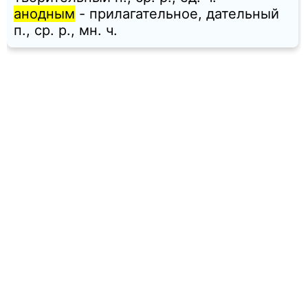
анодным
- прилагательное, дательный
п., ср. p., мн. ч.