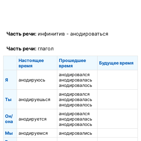
Часть речи:
инфинитив -
анодироваться
Часть речи:
глагол
Настоящее
Прошедшее
Будущее время
время
время
анодировался
Я
анодируюсь
анодировалась
анодировалось
анодировался
Ты
анодируешься
анодировалась
анодировалось
анодировался
Он/
анодируется
анодировалась
она
анодировалось
Мы
анодируемся
анодировались