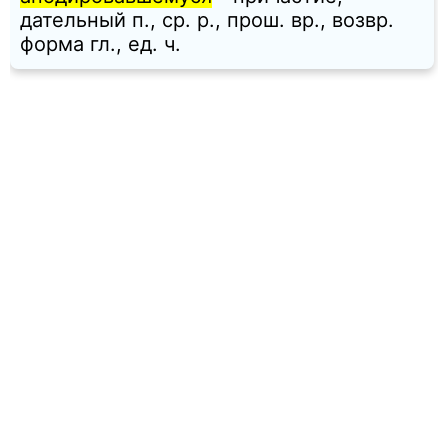
дательный п., ср. p., прош. вр., возвр.
форма гл., ед. ч.