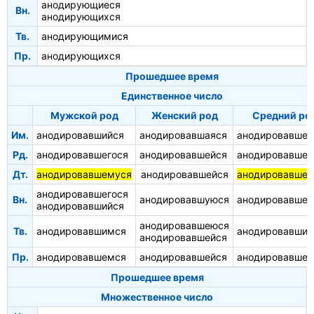
анодирующиеся
Вн.
анодирующихся
Тв.
анодирующимися
Пр.
анодирующихся
Прошедшее время
Единственное число
Мужской род
Женский род
Средний ро
Им.
анодировавшийся
анодировавшаяся
анодировавшее
Рд.
анодировавшегося
анодировавшейся
анодировавшег
Дт.
анодировавшемуся
анодировавшейся
анодировавше
анодировавшегося
Вн.
анодировавшуюся
анодировавшее
анодировавшийся
анодировавшеюся
Тв.
анодировавшимся
анодировавши
анодировавшейся
Пр.
анодировавшемся
анодировавшейся
анодировавше
Прошедшее время
Множественное число