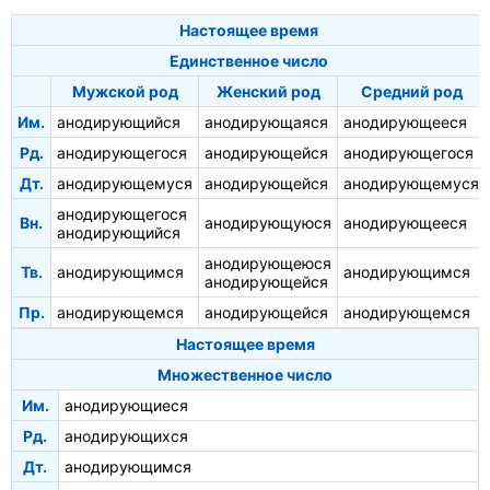
Настоящее время
Единственное число
Мужской род
Женский род
Средний род
Им.
анодирующийся
анодирующаяся
анодирующееся
Рд.
анодирующегося
анодирующейся
анодирующегося
Дт.
анодирующемуся
анодирующейся
анодирующемуся
анодирующегося
Вн.
анодирующуюся
анодирующееся
анодирующийся
анодирующеюся
Тв.
анодирующимся
анодирующимся
анодирующейся
Пр.
анодирующемся
анодирующейся
анодирующемся
Настоящее время
Множественное число
Им.
анодирующиеся
Рд.
анодирующихся
Дт.
анодирующимся