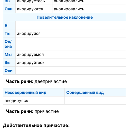
Вы
анодируетесь
анодировались
Они
анодируются
анодировались
Повелительное наклонение
Я
Ты
анодируйся
Он/
она
Мы
анодируемся
Вы
анодируйтесь
Они
Часть речи:
деепричастие
Несовершенный вид
Совершенный вид
анодируясь
Часть речи:
причастие
Действительное причастие: