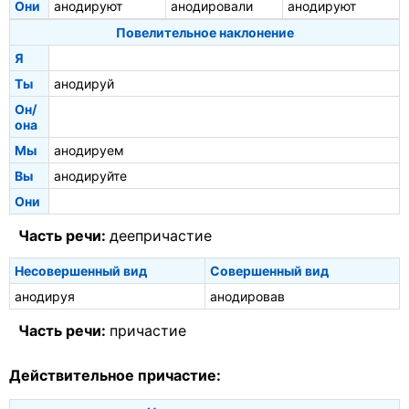
Они
анодируют
анодировали
анодируют
Повелительное наклонение
Я
Ты
анодируй
Он/
она
Мы
анодируем
Вы
анодируйте
Они
Часть речи:
деепричастие
Несовершенный вид
Совершенный вид
анодируя
анодировав
Часть речи:
причастие
Действительное причастие: