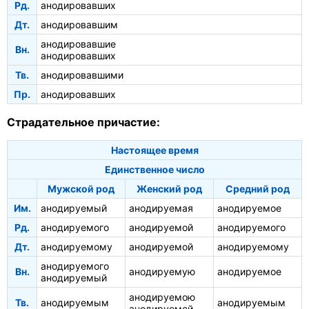
Рд.
анодировавших
Дт.
анодировавшим
анодировавшие
Вн.
анодировавших
Тв.
анодировавшими
Пр.
анодировавших
Страдательное причастие:
Настоящее время
Единственное число
Мужской род
Женский род
Средний род
Им.
анодируемый
анодируемая
анодируемое
Рд.
анодируемого
анодируемой
анодируемого
Дт.
анодируемому
анодируемой
анодируемому
анодируемого
Вн.
анодируемую
анодируемое
анодируемый
анодируемою
Тв.
анодируемым
анодируемым
анодируемой