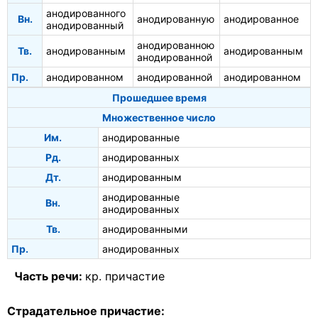
анодированного
Вн.
анодированную
анодированное
анодированный
анодированною
Тв.
анодированным
анодированным
анодированной
Пр.
анодированном
анодированной
анодированном
Прошедшее время
Множественное число
Им.
анодированные
Рд.
анодированных
Дт.
анодированным
анодированные
Вн.
анодированных
Тв.
анодированными
Пр.
анодированных
Часть речи:
кр. причастие
Страдательное причастие: