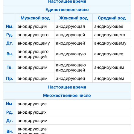
Настоящее время
Единственное число
Мужской род
Женский род
Средний род
Им.
анодирующий
анодирующая
анодирующее
Рд.
анодирующего
анодирующей
анодирующего
Дт.
анодирующему
анодирующей
анодирующему
анодирующего
Вн.
анодирующую
анодирующее
анодирующий
анодирующею
Тв.
анодирующим
анодирующим
анодирующей
Пр.
анодирующем
анодирующей
анодирующем
Настоящее время
Множественное число
Им.
анодирующие
Рд.
анодирующих
Дт.
анодирующим
анодирующие
Вн.
анодирующих