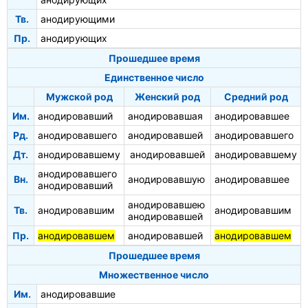
Тв.
анодирующими
Пр.
анодирующих
Прошедшее время
Единственное число
Мужской род
Женский род
Средний род
Им.
анодировавший
анодировавшая
анодировавшее
Рд.
анодировавшего
анодировавшей
анодировавшего
Дт.
анодировавшему
анодировавшей
анодировавшему
анодировавшего
Вн.
анодировавшую
анодировавшее
анодировавший
анодировавшею
Тв.
анодировавшим
анодировавшим
анодировавшей
Пр.
анодировавшем
анодировавшей
анодировавшем
Прошедшее время
Множественное число
Им.
анодировавшие