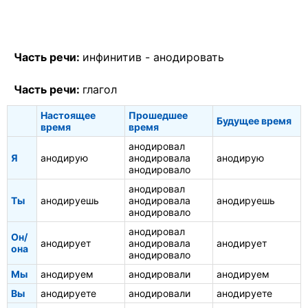
Часть речи:
инфинитив -
анодировать
Часть речи:
глагол
Настоящее
Прошедшее
Будущее время
время
время
анодировал
Я
анодирую
анодировала
анодирую
анодировало
анодировал
Ты
анодируешь
анодировала
анодируешь
анодировало
анодировал
Он/
анодирует
анодировала
анодирует
она
анодировало
Мы
анодируем
анодировали
анодируем
Вы
анодируете
анодировали
анодируете