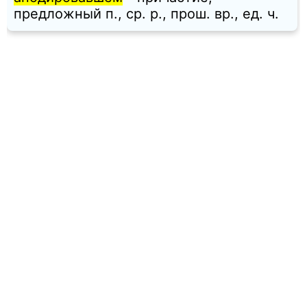
предложный п., ср. p., прош. вр., ед. ч.