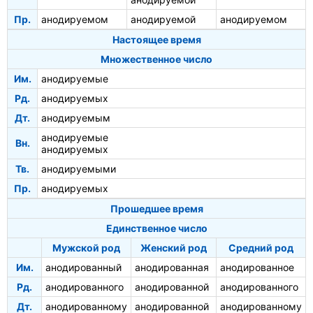
Пр.
анодируемом
анодируемой
анодируемом
Настоящее время
Множественное число
Им.
анодируемые
Рд.
анодируемых
Дт.
анодируемым
анодируемые
Вн.
анодируемых
Тв.
анодируемыми
Пр.
анодируемых
Прошедшее время
Единственное число
Мужской род
Женский род
Средний род
Им.
анодированный
анодированная
анодированное
Рд.
анодированного
анодированной
анодированного
Дт.
анодированному
анодированной
анодированному