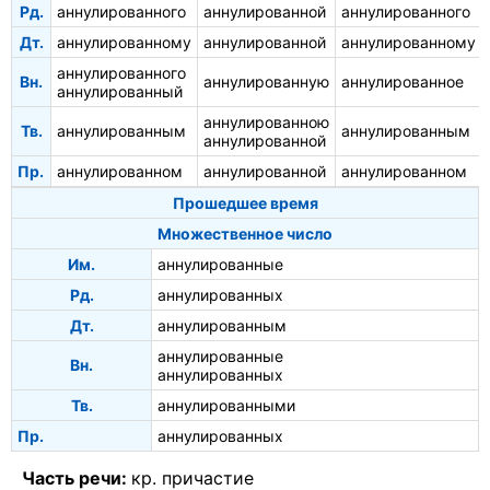
Рд.
аннулированного
аннулированной
аннулированного
Дт.
аннулированному
аннулированной
аннулированному
аннулированного
Вн.
аннулированную
аннулированное
аннулированный
аннулированною
Тв.
аннулированным
аннулированным
аннулированной
Пр.
аннулированном
аннулированной
аннулированном
Прошедшее время
Множественное число
Им.
аннулированные
Рд.
аннулированных
Дт.
аннулированным
аннулированные
Вн.
аннулированных
Тв.
аннулированными
Пр.
аннулированных
Часть речи:
кр. причастие