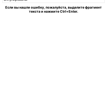
Если вы нашли ошибку, пожалуйста, выделите фрагмент
текста и нажмите Ctrl+Enter.