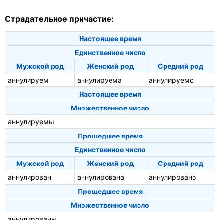
Страдательное причастие:
Настоящее время
Единственное число
Мужской род
Женский род
Средний род
аннулируем
аннулируема
аннулируемо
Настоящее время
Множественное число
аннулируемы
Прошедшее время
Единственное число
Мужской род
Женский род
Средний род
аннулирован
аннулирована
аннулировано
Прошедшее время
Множественное число
аннулированы