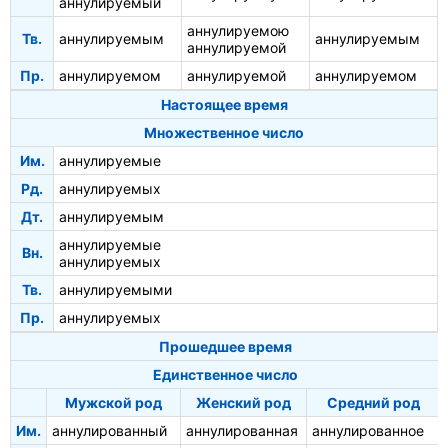
аннулируемый
аннулируемою
Тв.
аннулируемым
аннулируемым
аннулируемой
Пр.
аннулируемом
аннулируемой
аннулируемом
Настоящее время
Множественное число
Им.
аннулируемые
Рд.
аннулируемых
Дт.
аннулируемым
аннулируемые
Вн.
аннулируемых
Тв.
аннулируемыми
Пр.
аннулируемых
Прошедшее время
Единственное число
Мужской род
Женский род
Средний род
Им.
аннулированный
аннулированная
аннулированное