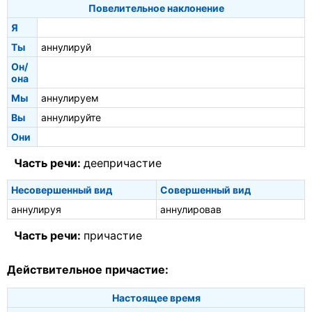
Повелительное наклонение
Я
Ты
аннулируй
Он/
она
Мы
аннулируем
Вы
аннулируйте
Они
Часть речи:
деепричастие
Несовершенный вид
Совершенный вид
аннулируя
аннулировав
Часть речи:
причастие
Действительное причастие:
Настоящее время