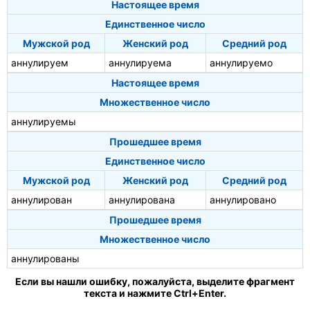
Настоящее время
Единственное число
Мужской род
Женский род
Средний род
аннулируем
аннулируема
аннулируемо
Настоящее время
Множественное число
аннулируемы
Прошедшее время
Единственное число
Мужской род
Женский род
Средний род
аннулирован
аннулирована
аннулировано
Прошедшее время
Множественное число
аннулированы
Если вы нашли ошибку, пожалуйста, выделите фрагмент
текста и нажмите Ctrl+Enter.