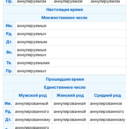
Пр.
аннулируемом
аннулируемой
аннулируемом
Настоящее время
Множественное число
Им.
аннулируемые
Рд.
аннулируемых
Дт.
аннулируемым
аннулируемые
Вн.
аннулируемых
Тв.
аннулируемыми
Пр.
аннулируемых
Прошедшее время
Единственное число
Мужской род
Женский род
Средний род
Им.
аннулированный
аннулированная
аннулированное
Рд.
аннулированного
аннулированной
аннулированного
Дт.
аннулированному
аннулированной
аннулированному
аннулированного