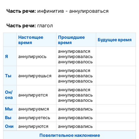
Часть речи:
инфинитив -
аннулироваться
Часть речи:
глагол
Настоящее
Прошедшее
Будущее время
время
время
аннулировался
Я
аннулируюсь
аннулировалась
аннулировалось
аннулировался
Ты
аннулируешься
аннулировалась
аннулировалось
аннулировался
Он/
аннулируется
аннулировалась
она
аннулировалось
Мы
аннулируемся
аннулировались
Вы
аннулируетесь
аннулировались
Они
аннулируются
аннулировались
Повелительное наклонение