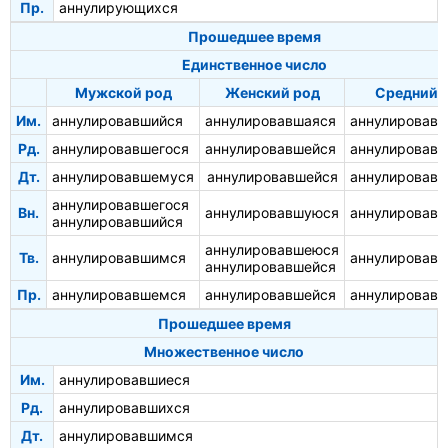
Пр.
аннулирующихся
Прошедшее время
Единственное число
Мужской род
Женский род
Средний 
Им.
аннулировавшийся
аннулировавшаяся
аннулировав
Рд.
аннулировавшегося
аннулировавшейся
аннулировавш
Дт.
аннулировавшемуся
аннулировавшейся
аннулировав
аннулировавшегося
Вн.
аннулировавшуюся
аннулировав
аннулировавшийся
аннулировавшеюся
Тв.
аннулировавшимся
аннулировав
аннулировавшейся
Пр.
аннулировавшемся
аннулировавшейся
аннулировав
Прошедшее время
Множественное число
Им.
аннулировавшиеся
Рд.
аннулировавшихся
Дт.
аннулировавшимся