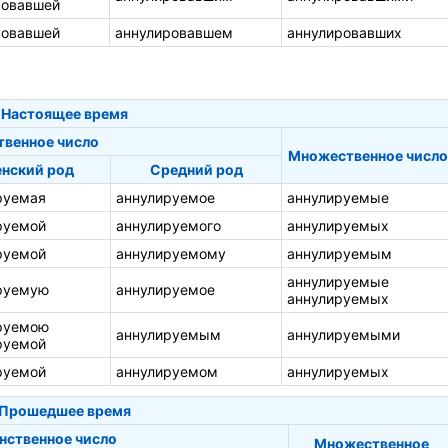
ровавшей
ровавшей
аннулировавшем
аннулировавших
Настоящее время
твенное число
Множественное число
нский род
Средний род
руемая
аннулируемое
аннулируемые
руемой
аннулируемого
аннулируемых
руемой
аннулируемому
аннулируемым
аннулируемые
руемую
аннулируемое
аннулируемых
руемою
аннулируемым
аннулируемыми
руемой
руемой
аннулируемом
аннулируемых
Прошедшее время
нственное число
Множественное