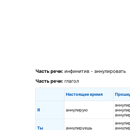
Часть речи:
инфинитив -
аннулировать
Часть речи:
глагол
Настоящее время
Проше
аннули
Я
аннулирую
аннули
аннули
аннули
Ты
аннулируешь
аннули