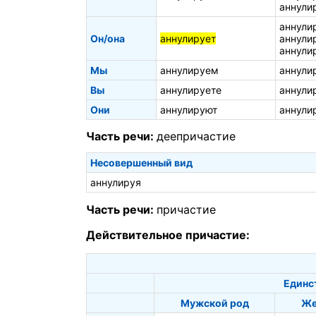
аннули
аннули
Он/она
аннулирует
аннули
аннули
Мы
аннулируем
аннули
Вы
аннулируете
аннули
Они
аннулируют
аннули
Часть речи:
деепричастие
Несовершенный вид
аннулируя
Часть речи:
причастие
Действительное причастие:
Единс
Мужской род
Же