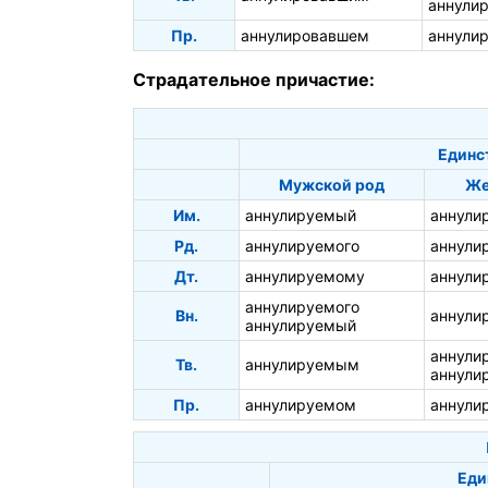
аннули
Пр.
аннулировавшем
аннули
Страдательное причастие:
Единс
Мужской род
Же
Им.
аннулируемый
аннули
Рд.
аннулируемого
аннули
Дт.
аннулируемому
аннули
аннулируемого
Вн.
аннули
аннулируемый
аннули
Тв.
аннулируемым
аннули
Пр.
аннулируемом
аннули
Еди