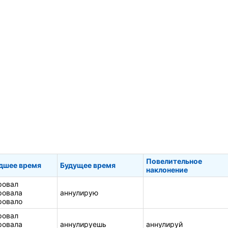
Повелительное
дшее время
Будущее время
наклонение
ровал
ровала
аннулирую
ровало
ровал
ровала
аннулируешь
аннулируй