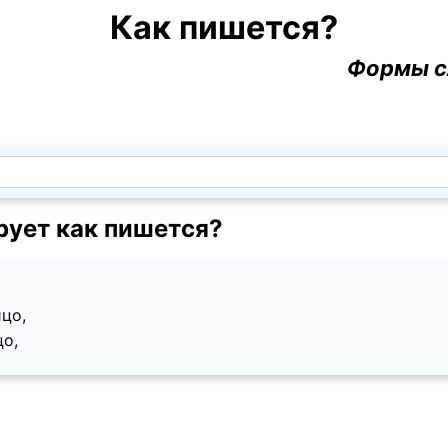
Как пишется?
Формы с
рует как пишется?
ицо,
цо,