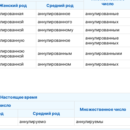
число
Женский род
Средний род
улированная
аннулированное
аннулированные
улированной
аннулированного
аннулированных
улированной
аннулированному
аннулированным
аннулированные
улированную
аннулированное
аннулированных
улированною
аннулированным
аннулированными
улированной
улированной
аннулированном
аннулированных
Настоящее время
число
Множественное число
од
Средний род
аннулируемо
аннулируемы