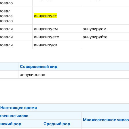
ровало
ровал
ровала
аннулирует
ровало
ровали
аннулируем
аннулируем
ровали
аннулируете
аннулируйте
ровали
аннулируют
Совершенный вид
аннулировав
Настоящее время
твенное число
Множественное число
нский род
Средний род