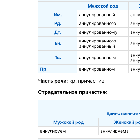
Мужской род
Им.
аннулированный
анн
Рд.
аннулированного
анн
Дт.
аннулированному
анн
аннулированного
Вн.
анн
аннулированный
анн
Тв.
аннулированным
анн
Пр.
аннулированном
анн
Часть речи:
кр. причастие
Страдательное причастие:
Единственное 
Мужской род
Женский р
аннулируем
аннулируема