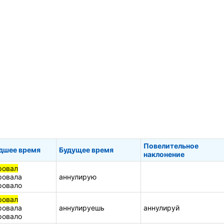
Повелительное
дшее время
Будущее время
наклонение
ровал
ровала
аннулирую
ровало
ровал
ровала
аннулируешь
аннулируй
ровало