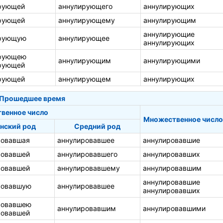
рующей
аннулирующего
аннулирующих
рующей
аннулирующему
аннулирующим
аннулирующие
рующую
аннулирующее
аннулирующих
рующею
аннулирующим
аннулирующими
рующей
рующей
аннулирующем
аннулирующих
Прошедшее время
твенное число
Множественное число
нский род
Средний род
ровавшая
аннулировавшее
аннулировавшие
ровавшей
аннулировавшего
аннулировавших
ровавшей
аннулировавшему
аннулировавшим
аннулировавшие
ровавшую
аннулировавшее
аннулировавших
ровавшею
аннулировавшим
аннулировавшими
ровавшей