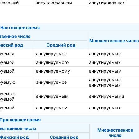
ровавшей
аннулировавшем
аннулировавших
Настоящее время
твенное число
Множественное число
нский род
Средний род
руемая
аннулируемое
аннулируемые
руемой
аннулируемого
аннулируемых
руемой
аннулируемому
аннулируемым
аннулируемые
руемую
аннулируемое
аннулируемых
руемою
аннулируемым
аннулируемыми
руемой
руемой
аннулируемом
аннулируемых
Прошедшее время
нственное число
Множественное
число
Женский род
Средний род