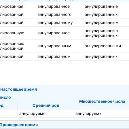
улированная
аннулированное
аннулированные
улированной
аннулированного
аннулированных
улированной
аннулированному
аннулированным
аннулированные
улированную
аннулированное
аннулированных
улированною
аннулированным
аннулированными
улированной
улированной
аннулированном
аннулированных
Настоящее время
число
Множественное число
од
Средний род
аннулируемо
аннулируемы
Прошедшее время