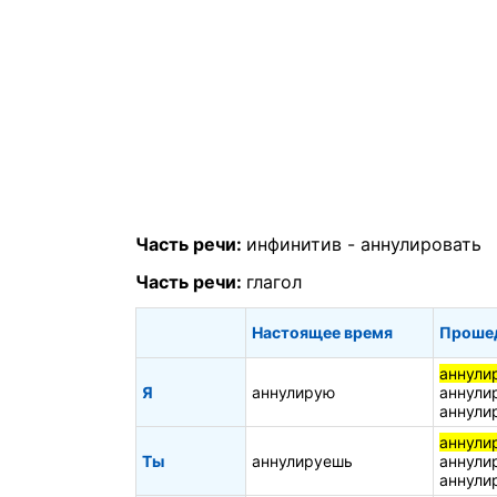
Часть речи:
инфинитив -
аннулировать
Часть речи:
глагол
Настоящее время
Проше
аннули
Я
аннулирую
аннули
аннули
аннули
Ты
аннулируешь
аннули
аннули