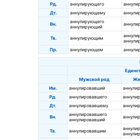
Рд.
аннулирующего
аннули
Дт.
аннулирующему
аннули
аннулирующего
Вн.
аннули
аннулирующий
аннули
Тв.
аннулирующим
аннули
Пр.
аннулирующем
аннули
Единс
Мужской род
Же
Им.
аннулировавший
аннули
Рд.
аннулировавшего
аннули
Дт.
аннулировавшему
аннули
аннулировавшего
Вн.
аннули
аннулировавший
аннули
Тв.
аннулировавшим
аннули