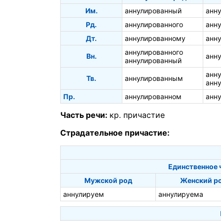
Им.
аннулированный
анн
Рд.
аннулированного
анн
Дт.
аннулированному
анн
аннулированного
Вн.
анн
аннулированный
анн
Тв.
аннулированным
анн
Пр.
аннулированном
анн
Часть речи:
кр. причастие
Страдательное причастие:
Единственное 
Мужской род
Женский р
аннулируем
аннулируема