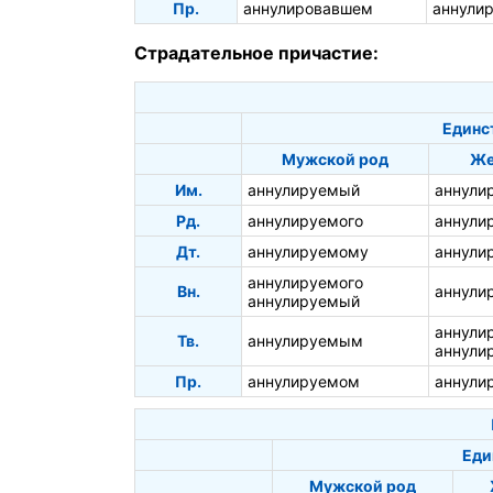
Пр.
аннулировавшем
аннули
Страдательное причастие:
Единс
Мужской род
Же
Им.
аннулируемый
аннули
Рд.
аннулируемого
аннули
Дт.
аннулируемому
аннули
аннулируемого
Вн.
аннули
аннулируемый
аннули
Тв.
аннулируемым
аннули
Пр.
аннулируемом
аннули
Еди
Мужской род