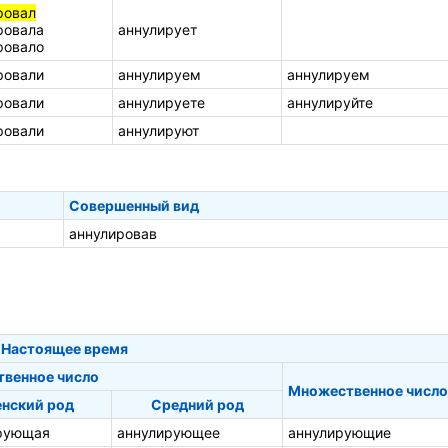
ровал
ровала
аннулирует
ровало
ровали
аннулируем
аннулируем
ровали
аннулируете
аннулируйте
ровали
аннулируют
Совершенный вид
аннулировав
Настоящее время
твенное число
Множественное число
нский род
Средний род
рующая
аннулирующее
аннулирующие