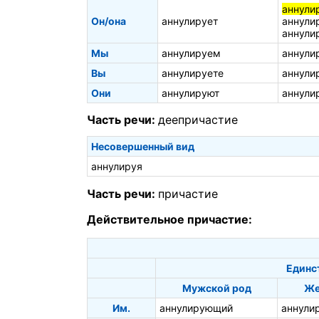
аннули
Он/она
аннулирует
аннули
аннули
Мы
аннулируем
аннули
Вы
аннулируете
аннули
Они
аннулируют
аннули
Часть речи:
деепричастие
Несовершенный вид
аннулируя
Часть речи:
причастие
Действительное причастие:
Единс
Мужской род
Же
Им.
аннулирующий
аннули