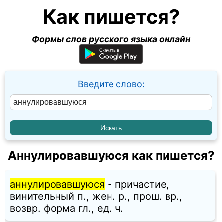
Как пишется?
Формы слов русского языка онлайн
Введите слово:
Аннулировавшуюся как пишется?
аннулировавшуюся
- причастие,
винительный п., жен. p., прош. вр.,
возвр. форма гл., ед. ч.