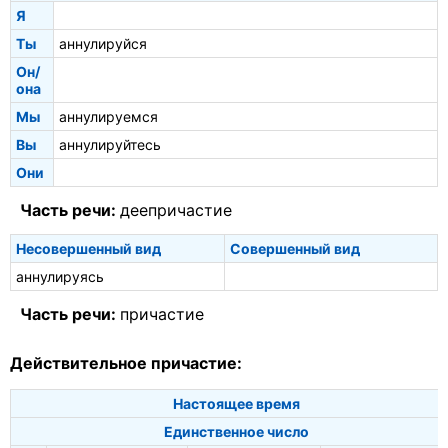
Я
Ты
аннулируйся
Он/
она
Мы
аннулируемся
Вы
аннулируйтесь
Они
Часть речи:
деепричастие
Несовершенный вид
Совершенный вид
аннулируясь
Часть речи:
причастие
Действительное причастие:
Настоящее время
Единственное число