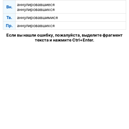
аннулировавшиеся
Вн.
аннулировавшихся
Тв.
аннулировавшимися
Пр.
аннулировавшихся
Если вы нашли ошибку, пожалуйста, выделите фрагмент
текста и нажмите Ctrl+Enter.