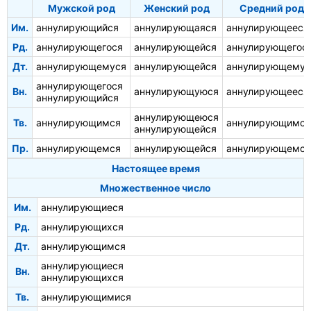
Мужской род
Женский род
Средний род
Им.
аннулирующийся
аннулирующаяся
аннулирующееся
Рд.
аннулирующегося
аннулирующейся
аннулирующегос
Дт.
аннулирующемуся
аннулирующейся
аннулирующемус
аннулирующегося
Вн.
аннулирующуюся
аннулирующееся
аннулирующийся
аннулирующеюся
Тв.
аннулирующимся
аннулирующимся
аннулирующейся
Пр.
аннулирующемся
аннулирующейся
аннулирующемся
Настоящее время
Множественное число
Им.
аннулирующиеся
Рд.
аннулирующихся
Дт.
аннулирующимся
аннулирующиеся
Вн.
аннулирующихся
Тв.
аннулирующимися