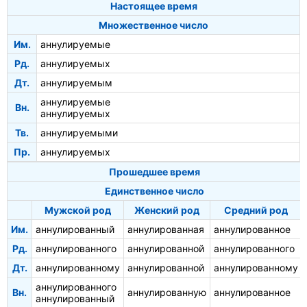
Настоящее время
Множественное число
Им.
аннулируемые
Рд.
аннулируемых
Дт.
аннулируемым
аннулируемые
Вн.
аннулируемых
Тв.
аннулируемыми
Пр.
аннулируемых
Прошедшее время
Единственное число
Мужской род
Женский род
Средний род
Им.
аннулированный
аннулированная
аннулированное
Рд.
аннулированного
аннулированной
аннулированного
Дт.
аннулированному
аннулированной
аннулированному
аннулированного
Вн.
аннулированную
аннулированное
аннулированный