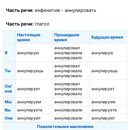
Часть речи:
инфинитив -
аннулировать
Часть речи:
глагол
Настоящее
Прошедшее
Будущее время
время
время
аннулировал
Я
аннулирую
аннулировала
аннулирую
аннулировало
аннулировал
Ты
аннулируешь
аннулировала
аннулируешь
аннулировало
аннулировал
Он/
аннулирует
аннулировала
аннулирует
она
аннулировало
Мы
аннулируем
аннулировали
аннулируем
Вы
аннулируете
аннулировали
аннулируете
Они
аннулируют
аннулировали
аннулируют
Повелительное наклонение