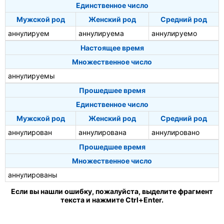
Единственное число
Мужской род
Женский род
Средний род
аннулируем
аннулируема
аннулируемо
Настоящее время
Множественное число
аннулируемы
Прошедшее время
Единственное число
Мужской род
Женский род
Средний род
аннулирован
аннулирована
аннулировано
Прошедшее время
Множественное число
аннулированы
Если вы нашли ошибку, пожалуйста, выделите фрагмент
текста и нажмите Ctrl+Enter.