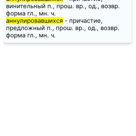
винительный п., прош. вр., од., возвр.
форма гл., мн. ч.
аннулировавшихся
- причастие,
предложный п., прош. вр., од., возвр.
форма гл., мн. ч.