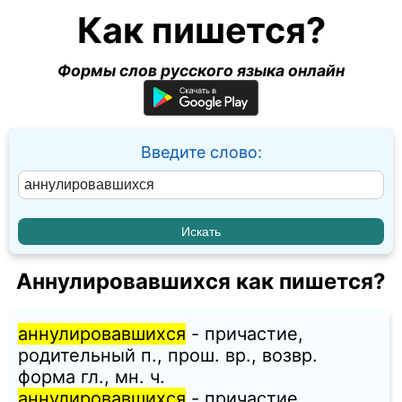
Как пишется?
Формы слов русского языка онлайн
Введите слово:
Аннулировавшихся как пишется?
аннулировавшихся
- причастие,
родительный п., прош. вр., возвр.
форма гл., мн. ч.
аннулировавшихся
- причастие,