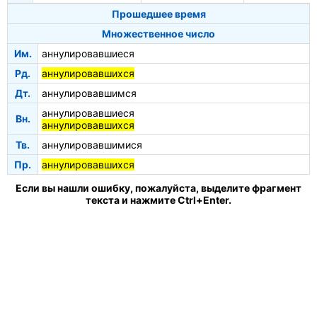
Прошедшее время
Множественное число
Им.
аннулировавшиеся
Рд.
аннулировавшихся
Дт.
аннулировавшимся
аннулировавшиеся
Вн.
аннулировавшихся
Тв.
аннулировавшимися
Пр.
аннулировавшихся
Если вы нашли ошибку, пожалуйста, выделите фрагмент
текста и нажмите Ctrl+Enter.