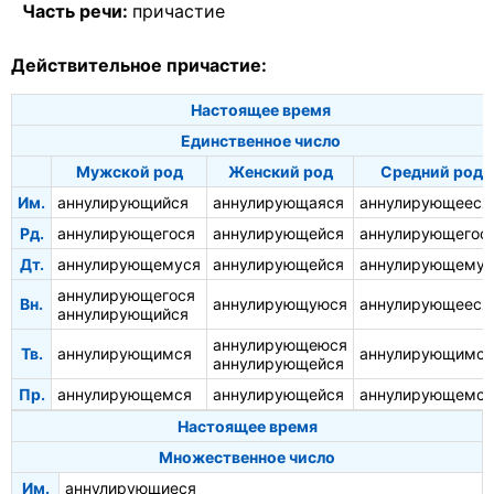
Часть речи:
причастие
Действительное причастие:
Настоящее время
Единственное число
Мужской род
Женский род
Средний род
Им.
аннулирующийся
аннулирующаяся
аннулирующееся
Рд.
аннулирующегося
аннулирующейся
аннулирующегос
Дт.
аннулирующемуся
аннулирующейся
аннулирующемус
аннулирующегося
Вн.
аннулирующуюся
аннулирующееся
аннулирующийся
аннулирующеюся
Тв.
аннулирующимся
аннулирующимся
аннулирующейся
Пр.
аннулирующемся
аннулирующейся
аннулирующемся
Настоящее время
Множественное число
Им.
аннулирующиеся