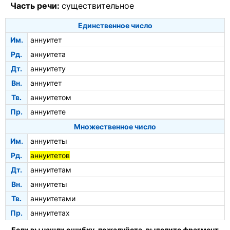
Часть речи:
существительное
Единственное число
Им.
аннуитет
Рд.
аннуитета
Дт.
аннуитету
Вн.
аннуитет
Тв.
аннуитетом
Пр.
аннуитете
Множественное число
Им.
аннуитеты
Рд.
аннуитетов
Дт.
аннуитетам
Вн.
аннуитеты
Тв.
аннуитетами
Пр.
аннуитетах
Если вы нашли ошибку, пожалуйста, выделите фрагмент