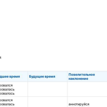
я
Повелительное
дшее время
Будущее время
наклонение
ровался
ровалась
ровалось
ровался
ровалась
аннотируйся