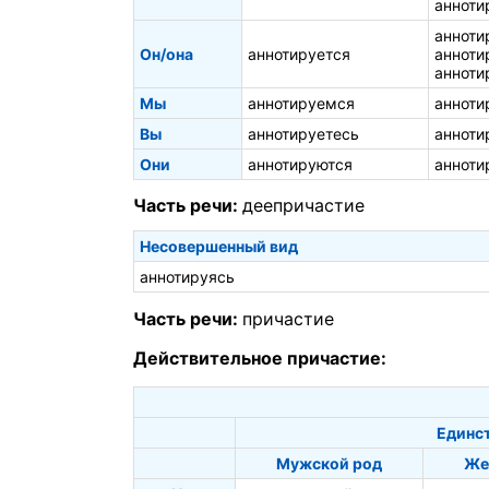
анноти
анноти
Он/она
аннотируется
анноти
анноти
Мы
аннотируемся
анноти
Вы
аннотируетесь
анноти
Они
аннотируются
анноти
Часть речи:
деепричастие
Несовершенный вид
аннотируясь
Часть речи:
причастие
Действительное причастие:
Единс
Мужской род
Же