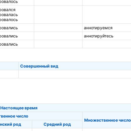
ровалось
ровался
ровалась
ровалось
ровались
аннотируемся
ровались
аннотируйтесь
ровались
Совершенный вид
Настоящее время
твенное число
Множественное число
нский род
Средний род