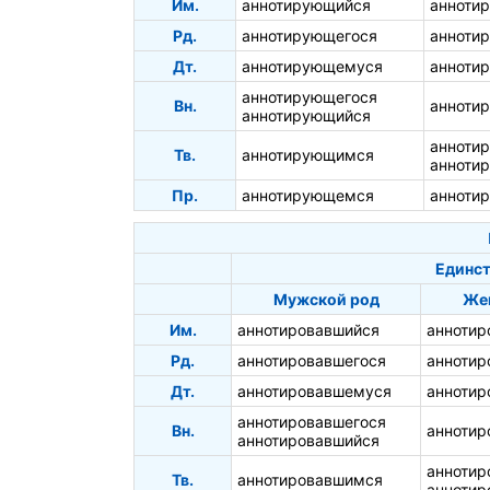
Им.
аннотирующийся
анноти
Рд.
аннотирующегося
анноти
Дт.
аннотирующемуся
анноти
аннотирующегося
Вн.
анноти
аннотирующийся
анноти
Тв.
аннотирующимся
анноти
Пр.
аннотирующемся
анноти
Единст
Мужской род
Же
Им.
аннотировавшийся
аннотир
Рд.
аннотировавшегося
аннотир
Дт.
аннотировавшемуся
аннотир
аннотировавшегося
Вн.
анноти
аннотировавшийся
анноти
Тв.
аннотировавшимся
аннотир