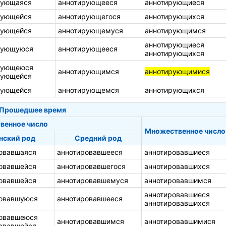
рующаяся
аннотирующееся
аннотирующиеся
рующейся
аннотирующегося
аннотирующихся
рующейся
аннотирующемуся
аннотирующимся
аннотирующиеся
рующуюся
аннотирующееся
аннотирующихся
рующеюся
аннотирующимся
аннотирующимися
рующейся
рующейся
аннотирующемся
аннотирующихся
Прошедшее время
венное число
Множественное число
нский род
Средний род
овавшаяся
аннотировавшееся
аннотировавшиеся
овавшейся
аннотировавшегося
аннотировавшихся
овавшейся
аннотировавшемуся
аннотировавшимся
аннотировавшиеся
ровавшуюся
аннотировавшееся
аннотировавшихся
ровавшеюся
аннотировавшимся
аннотировавшимися
овавшейся