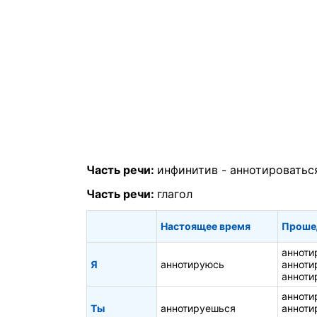
Часть речи:
инфинитив -
аннотироватьс
Часть речи:
глагол
Настоящее время
Проше
анноти
Я
аннотируюсь
анноти
анноти
анноти
Ты
аннотируешься
анноти