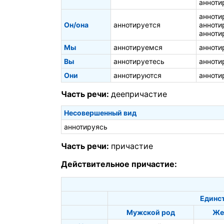
анноти
анноти
Он/она
аннотируется
анноти
анноти
Мы
аннотируемся
анноти
Вы
аннотируетесь
анноти
Они
аннотируются
анноти
Часть речи:
деепричастие
Несовершенный вид
аннотируясь
Часть речи:
причастие
Действительное причастие:
Единс
Мужской род
Же