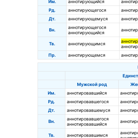
Им.
аннотирующийся
анноти
Рд.
аннотирующегося
анноти
Дт.
аннотирующемуся
анноти
аннотирующегося
Вн.
анноти
аннотирующийся
анноти
Тв.
аннотирующимся
анноти
Пр.
аннотирующемся
анноти
Единст
Мужской род
Же
Им.
аннотировавшийся
аннотир
Рд.
аннотировавшегося
аннотир
Дт.
аннотировавшемуся
аннотир
аннотировавшегося
Вн.
анноти
аннотировавшийся
анноти
Тв.
аннотировавшимся
аннотир