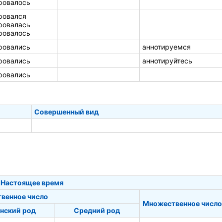
ровалось
ровался
ровалась
ровалось
ровались
аннотируемся
ровались
аннотируйтесь
ровались
Совершенный вид
Настоящее время
твенное число
Множественное число
нский род
Средний род