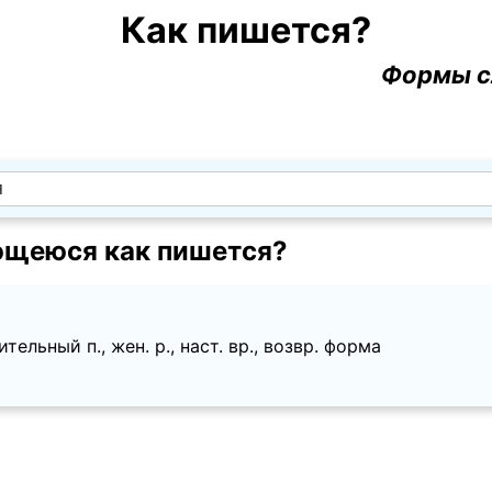
Как пишется?
Формы с
щеюся как пишется?
тельный п., жен. p., наст. вр., возвр. форма