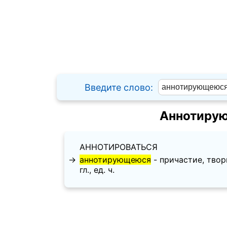
Введите слово:
Аннотирую
АННОТИРОВАТЬСЯ
→
аннотирующеюся
- причастие, твори
гл., ед. ч.