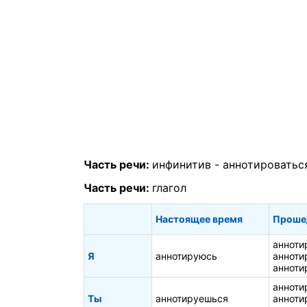
Часть речи:
инфинитив -
аннотироватьс
Часть речи:
глагол
Настоящее время
Проше
анноти
Я
аннотируюсь
анноти
анноти
анноти
Ты
аннотируешься
анноти