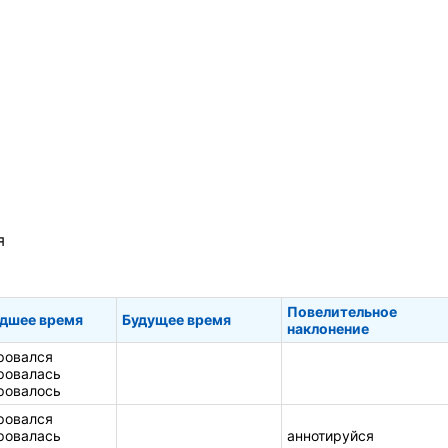
я
Повелительное
дшее время
Будущее время
наклонение
ровался
ровалась
ровалось
ровался
ровалась
аннотируйся