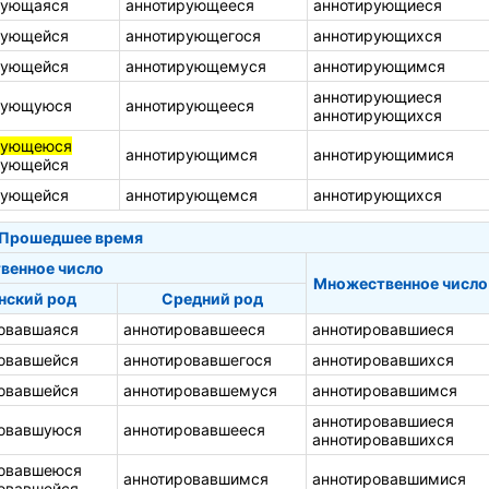
рующаяся
аннотирующееся
аннотирующиеся
рующейся
аннотирующегося
аннотирующихся
рующейся
аннотирующемуся
аннотирующимся
аннотирующиеся
рующуюся
аннотирующееся
аннотирующихся
рующеюся
аннотирующимся
аннотирующимися
рующейся
рующейся
аннотирующемся
аннотирующихся
Прошедшее время
венное число
Множественное число
нский род
Средний род
овавшаяся
аннотировавшееся
аннотировавшиеся
овавшейся
аннотировавшегося
аннотировавшихся
овавшейся
аннотировавшемуся
аннотировавшимся
аннотировавшиеся
ровавшуюся
аннотировавшееся
аннотировавшихся
ровавшеюся
аннотировавшимся
аннотировавшимися
овавшейся