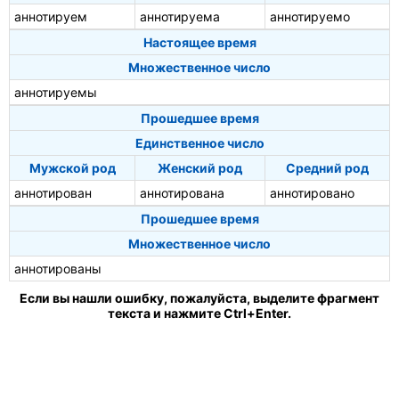
аннотируем
аннотируема
аннотируемо
Настоящее время
Множественное число
аннотируемы
Прошедшее время
Единственное число
Мужской род
Женский род
Средний род
аннотирован
аннотирована
аннотировано
Прошедшее время
Множественное число
аннотированы
Если вы нашли ошибку, пожалуйста, выделите фрагмент
текста и нажмите Ctrl+Enter.