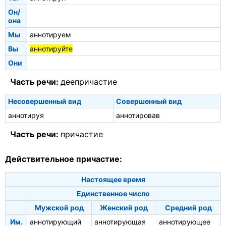
Он/
она
Мы
аннотируем
Вы
аннотируйте
Они
Часть речи:
деепричастие
Несовершенный вид
Совершенный вид
аннотируя
аннотировав
Часть речи:
причастие
Действительное причастие:
Настоящее время
Единственное число
Мужской род
Женский род
Средний род
Им.
аннотирующий
аннотирующая
аннотирующее