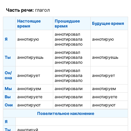
Часть речи:
глагол
Настоящее
Прошедшее
Будущее время
время
время
аннотировал
Я
аннотирую
аннотировала
аннотирую
аннотировало
аннотировал
Ты
аннотируешь
аннотировала
аннотируешь
аннотировало
аннотировал
Он/
аннотирует
аннотировала
аннотирует
она
аннотировало
Мы
аннотируем
аннотировали
аннотируем
Вы
аннотируете
аннотировали
аннотируете
Они
аннотируют
аннотировали
аннотируют
Повелительное наклонение
Я
Ты
аннотируй