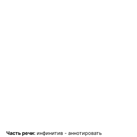
Часть речи:
инфинитив -
аннотировать