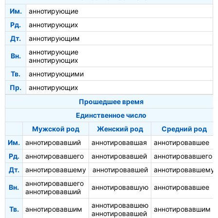
Им.
аннотирующие
Рд.
аннотирующих
Дт.
аннотирующим
аннотирующие
Вн.
аннотирующих
Тв.
аннотирующими
Пр.
аннотирующих
Прошедшее время
Единственное число
Мужской род
Женский род
Средний род
Им.
аннотировавший
аннотировавшая
аннотировавшее
Рд.
аннотировавшего
аннотировавшей
аннотировавшего
Дт.
аннотировавшему
аннотировавшей
аннотировавшему
аннотировавшего
Вн.
аннотировавшую
аннотировавшее
аннотировавший
аннотировавшею
Тв.
аннотировавшим
аннотировавшим
аннотировавшей