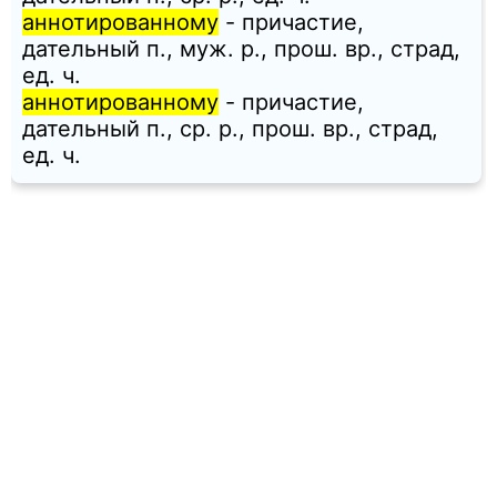
аннотированному
- причастие,
дательный п., муж. p., прош. вр., страд,
ед. ч.
аннотированному
- причастие,
дательный п., ср. p., прош. вр., страд,
ед. ч.