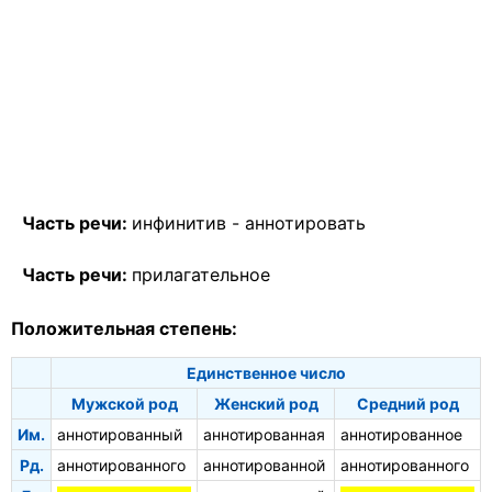
Часть речи:
инфинитив -
аннотировать
Часть речи:
прилагательное
Положительная степень:
Единственное число
Мужской род
Женский род
Средний род
Им.
аннотированный
аннотированная
аннотированное
Рд.
аннотированного
аннотированной
аннотированного