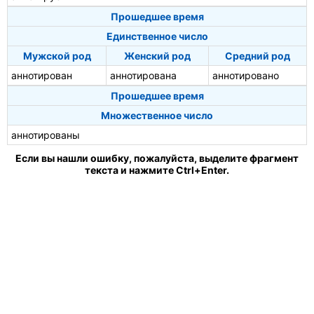
Прошедшее время
Единственное число
Мужской род
Женский род
Средний род
аннотирован
аннотирована
аннотировано
Прошедшее время
Множественное число
аннотированы
Если вы нашли ошибку, пожалуйста, выделите фрагмент
текста и нажмите Ctrl+Enter.