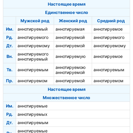
Настоящее время
Единственное число
Мужской род
Женский род
Средний род
Им.
аннотируемый
аннотируемая
аннотируемое
Рд.
аннотируемого
аннотируемой
аннотируемого
Дт.
аннотируемому
аннотируемой
аннотируемому
аннотируемого
Вн.
аннотируемую
аннотируемое
аннотируемый
аннотируемою
Тв.
аннотируемым
аннотируемым
аннотируемой
Пр.
аннотируемом
аннотируемой
аннотируемом
Настоящее время
Множественное число
Им.
аннотируемые
Рд.
аннотируемых
Дт.
аннотируемым
аннотируемые