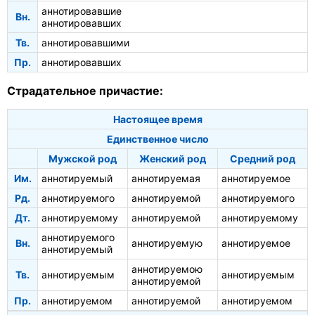
аннотировавшие
Вн.
аннотировавших
Тв.
аннотировавшими
Пр.
аннотировавших
Страдательное причастие:
Настоящее время
Единственное число
Мужской род
Женский род
Средний род
Им.
аннотируемый
аннотируемая
аннотируемое
Рд.
аннотируемого
аннотируемой
аннотируемого
Дт.
аннотируемому
аннотируемой
аннотируемому
аннотируемого
Вн.
аннотируемую
аннотируемое
аннотируемый
аннотируемою
Тв.
аннотируемым
аннотируемым
аннотируемой
Пр.
аннотируемом
аннотируемой
аннотируемом