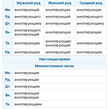
Мужской род
Женский род
Средний род
Им.
аннотирующий
аннотирующая
аннотирующее
Рд.
аннотирующего
аннотирующей
аннотирующего
Дт.
аннотирующему
аннотирующей
аннотирующему
аннотирующего
Вн.
аннотирующую
аннотирующее
аннотирующий
аннотирующею
Тв.
аннотирующим
аннотирующим
аннотирующей
Пр.
аннотирующем
аннотирующей
аннотирующем
Настоящее время
Множественное число
Им.
аннотирующие
Рд.
аннотирующих
Дт.
аннотирующим
аннотирующие
Вн.
аннотирующих
Тв.
аннотирующими