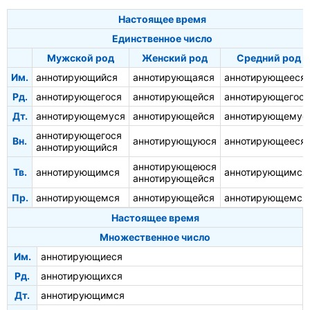
Настоящее время
Единственное число
Мужской род
Женский род
Средний род
Им.
аннотирующийся
аннотирующаяся
аннотирующееся
Рд.
аннотирующегося
аннотирующейся
аннотирующегося
Дт.
аннотирующемуся
аннотирующейся
аннотирующемус
аннотирующегося
Вн.
аннотирующуюся
аннотирующееся
аннотирующийся
аннотирующеюся
Тв.
аннотирующимся
аннотирующимся
аннотирующейся
Пр.
аннотирующемся
аннотирующейся
аннотирующемся
Настоящее время
Множественное число
Им.
аннотирующиеся
Рд.
аннотирующихся
Дт.
аннотирующимся