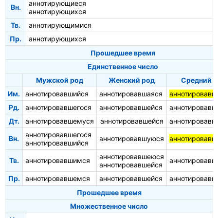
аннотирующиеся
Вн.
аннотирующихся
Тв.
аннотирующимися
Пр.
аннотирующихся
Прошедшее время
Единственное число
Мужской род
Женский род
Средний 
Им.
аннотировавшийся
аннотировавшаяся
аннотировавш
Рд.
аннотировавшегося
аннотировавшейся
аннотировавш
Дт.
аннотировавшемуся
аннотировавшейся
аннотировавш
аннотировавшегося
Вн.
аннотировавшуюся
аннотировавш
аннотировавшийся
аннотировавшеюся
Тв.
аннотировавшимся
аннотировавш
аннотировавшейся
Пр.
аннотировавшемся
аннотировавшейся
аннотировавш
Прошедшее время
Множественное число