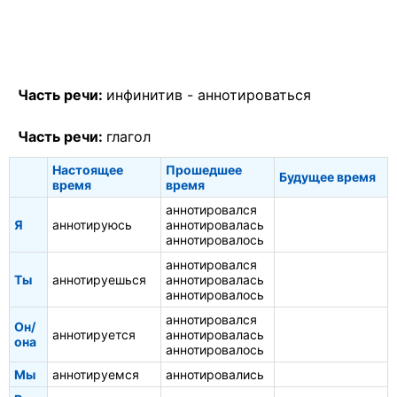
Часть речи:
инфинитив -
аннотироваться
Часть речи:
глагол
Настоящее
Прошедшее
Будущее время
время
время
аннотировался
Я
аннотируюсь
аннотировалась
аннотировалось
аннотировался
Ты
аннотируешься
аннотировалась
аннотировалось
аннотировался
Он/
аннотируется
аннотировалась
она
аннотировалось
Мы
аннотируемся
аннотировались