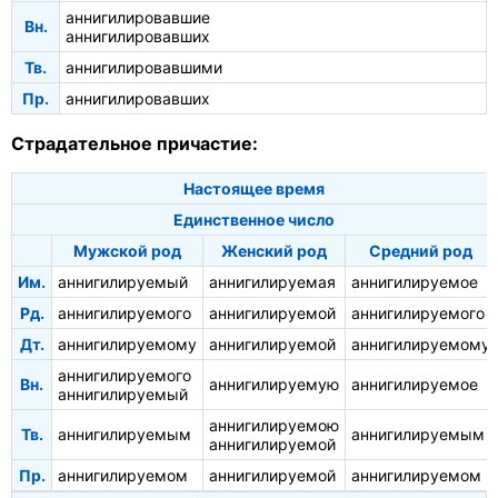
аннигилировавшие
Вн.
аннигилировавших
Тв.
аннигилировавшими
Пр.
аннигилировавших
Страдательное причастие:
Настоящее время
Единственное число
Мужской род
Женский род
Средний род
Им.
аннигилируемый
аннигилируемая
аннигилируемое
Рд.
аннигилируемого
аннигилируемой
аннигилируемого
Дт.
аннигилируемому
аннигилируемой
аннигилируемому
аннигилируемого
Вн.
аннигилируемую
аннигилируемое
аннигилируемый
аннигилируемою
Тв.
аннигилируемым
аннигилируемым
аннигилируемой
Пр.
аннигилируемом
аннигилируемой
аннигилируемом