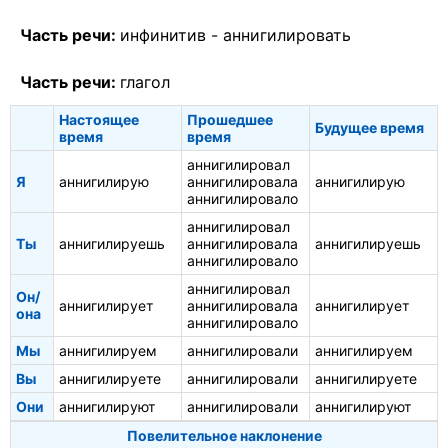
Часть речи:
инфинитив -
аннигилировать
Часть речи:
глагол
Настоящее
Прошедшее
Будущее время
время
время
аннигилировал
Я
аннигилирую
аннигилировала
аннигилирую
аннигилировало
аннигилировал
Ты
аннигилируешь
аннигилировала
аннигилируешь
аннигилировало
аннигилировал
Он/
аннигилирует
аннигилировала
аннигилирует
она
аннигилировало
Мы
аннигилируем
аннигилировали
аннигилируем
Вы
аннигилируете
аннигилировали
аннигилируете
Они
аннигилируют
аннигилировали
аннигилируют
Повелительное наклонение