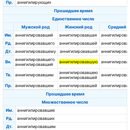
Пр.
аннигилирующих
Прошедшее время
Единственное число
Мужской род
Женский род
Средний 
Им.
аннигилировавший
аннигилировавшая
аннигилирова
Рд.
аннигилировавшего
аннигилировавшей
аннигилирова
Дт.
аннигилировавшему
аннигилировавшей
аннигилирова
аннигилировавшего
Вн.
аннигилировавшую
аннигилирова
аннигилировавший
аннигилировавшею
Тв.
аннигилировавшим
аннигилирова
аннигилировавшей
Пр.
аннигилировавшем
аннигилировавшей
аннигилирова
Прошедшее время
Множественное число
Им.
аннигилировавшие
Рд.
аннигилировавших
Дт.
аннигилировавшим