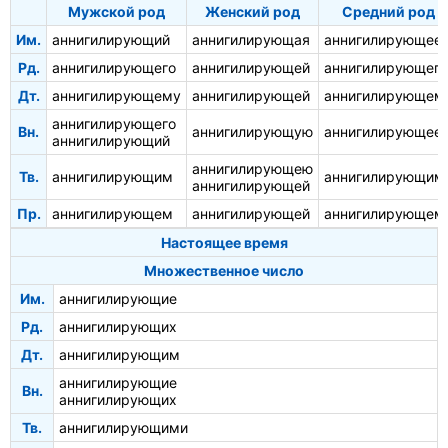
Мужской род
Женский род
Средний род
Им.
аннигилирующий
аннигилирующая
аннигилирующее
Рд.
аннигилирующего
аннигилирующей
аннигилирующего
Дт.
аннигилирующему
аннигилирующей
аннигилирующем
аннигилирующего
Вн.
аннигилирующую
аннигилирующее
аннигилирующий
аннигилирующею
Тв.
аннигилирующим
аннигилирующим
аннигилирующей
Пр.
аннигилирующем
аннигилирующей
аннигилирующем
Настоящее время
Множественное число
Им.
аннигилирующие
Рд.
аннигилирующих
Дт.
аннигилирующим
аннигилирующие
Вн.
аннигилирующих
Тв.
аннигилирующими