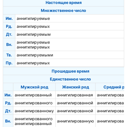
Настоящее время
Множественное число
Им.
аннигилируемые
Рд.
аннигилируемых
Дт.
аннигилируемым
аннигилируемые
Вн.
аннигилируемых
Тв.
аннигилируемыми
Пр.
аннигилируемых
Прошедшее время
Единственное число
Мужской род
Женский род
Средний р
Им.
аннигилированный
аннигилированная
аннигилирован
Рд.
аннигилированного
аннигилированной
аннигилирован
Дт.
аннигилированному
аннигилированной
аннигилирован
аннигилированного
Вн.
аннигилированную
аннигилирован
аннигилированный