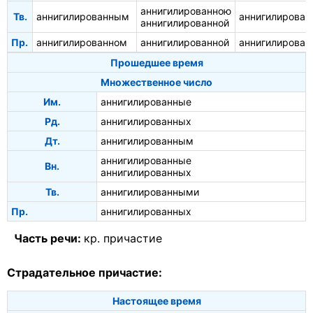
аннигилированною
Тв.
аннигилированным
аннигилирова
аннигилированной
Пр.
аннигилированном
аннигилированной
аннигилирован
Прошедшее время
Множественное число
Им.
аннигилированные
Рд.
аннигилированных
Дт.
аннигилированным
аннигилированные
Вн.
аннигилированных
Тв.
аннигилированными
Пр.
аннигилированных
Часть речи:
кр. причастие
Страдательное причастие:
Настоящее время