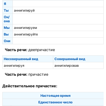
Я
Ты
аннигилируй
Он/
она
Мы
аннигилируем
Вы
аннигилируйте
Они
Часть речи:
деепричастие
Несовершенный вид
Совершенный вид
аннигилируя
аннигилировав
Часть речи:
причастие
Действительное причастие:
Настоящее время
Единственное число