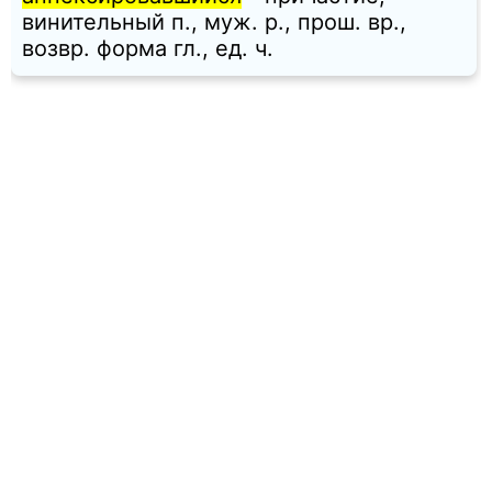
винительный п., муж. p., прош. вр.,
возвр. форма гл., ед. ч.