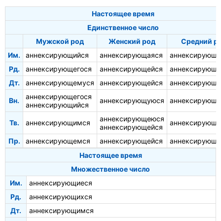
Настоящее время
Единственное число
Мужской род
Женский род
Средний р
Им.
аннексирующийся
аннексирующаяся
аннексирующе
Рд.
аннексирующегося
аннексирующейся
аннексирующе
Дт.
аннексирующемуся
аннексирующейся
аннексирующ
аннексирующегося
Вн.
аннексирующуюся
аннексирующе
аннексирующийся
аннексирующеюся
Тв.
аннексирующимся
аннексирующ
аннексирующейся
Пр.
аннексирующемся
аннексирующейся
аннексирующ
Настоящее время
Множественное число
Им.
аннексирующиеся
Рд.
аннексирующихся
Дт.
аннексирующимся