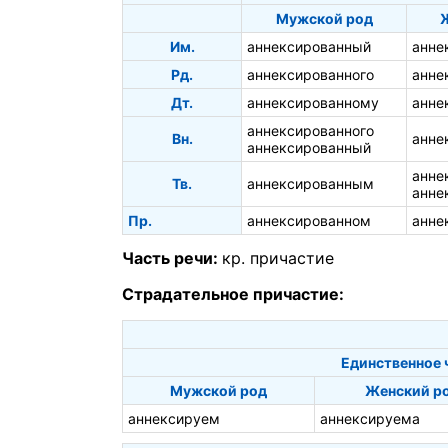
Мужской род
Им.
аннексированный
анне
Рд.
аннексированного
анне
Дт.
аннексированному
анне
аннексированного
Вн.
анне
аннексированный
анне
Тв.
аннексированным
анне
Пр.
аннексированном
анне
Часть речи:
кр. причастие
Страдательное причастие:
Единственное 
Мужской род
Женский р
аннексируем
аннексируема