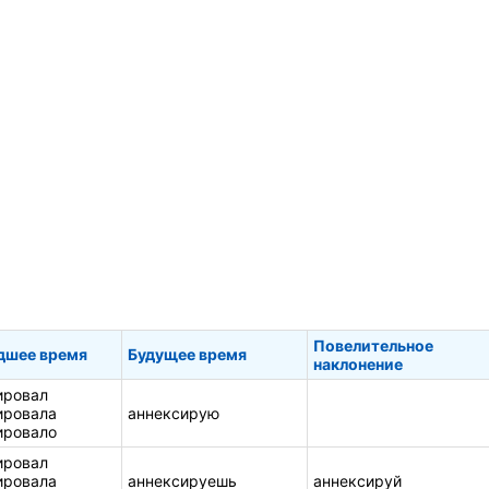
Повелительное
дшее время
Будущее время
наклонение
ировал
ировала
аннексирую
ировало
ировал
ировала
аннексируешь
аннексируй