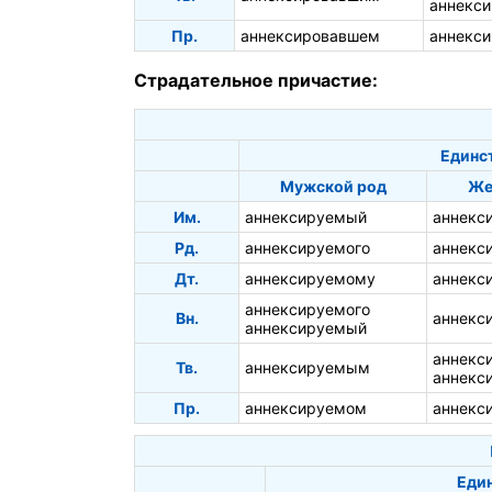
аннекс
Пр.
аннексировавшем
аннекс
Страдательное причастие:
Единс
Мужской род
Же
Им.
аннексируемый
аннекс
Рд.
аннексируемого
аннекс
Дт.
аннексируемому
аннекс
аннексируемого
Вн.
аннекс
аннексируемый
аннекс
Тв.
аннексируемым
аннекс
Пр.
аннексируемом
аннекс
Един