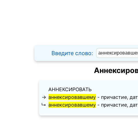
Введите слово:
Аннексиров
АННЕКСИРОВАТЬ
→
аннексировавшему
- причастие, дате
↳
аннексировавшему
- причастие, дате