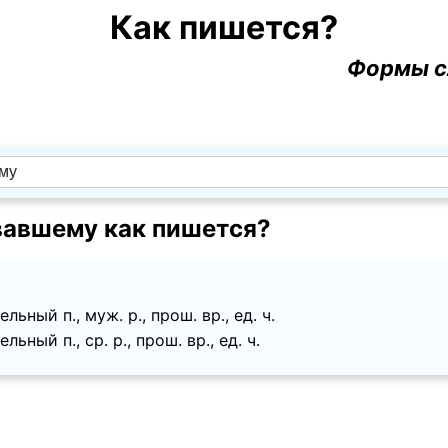
Как пишется?
Формы с
авшему как пишется?
льный п., муж. p., прош. вр., ед. ч.
льный п., ср. p., прош. вр., ед. ч.