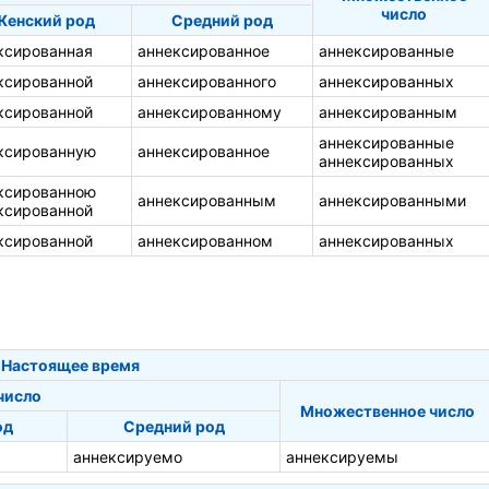
число
Женский род
Средний род
ксированная
аннексированное
аннексированные
ксированной
аннексированного
аннексированных
ксированной
аннексированному
аннексированным
аннексированные
ксированную
аннексированное
аннексированных
ксированною
аннексированным
аннексированными
ксированной
ксированной
аннексированном
аннексированных
Настоящее время
число
Множественное число
од
Средний род
аннексируемо
аннексируемы