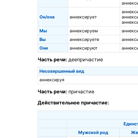
аннекс
аннекс
Он/она
аннексирует
аннекс
аннекс
Мы
аннексируем
аннекс
Вы
аннексируете
аннекс
Они
аннексируют
аннекс
Часть речи:
деепричастие
Несовершенный вид
аннексируя
Часть речи:
причастие
Действительное причастие:
Единс
Мужской род
Же