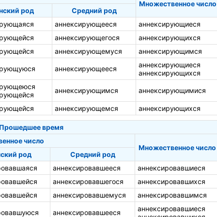
Множественное число
нский род
Средний род
ирующаяся
аннексирующееся
аннексирующиеся
ирующейся
аннексирующегося
аннексирующихся
ирующейся
аннексирующемуся
аннексирующимся
аннексирующиеся
ирующуюся
аннексирующееся
аннексирующихся
ирующеюся
аннексирующимся
аннексирующимися
ирующейся
ирующейся
аннексирующемся
аннексирующихся
Прошедшее время
венное число
Множественное число
ский род
Средний род
ровавшаяся
аннексировавшееся
аннексировавшиеся
ровавшейся
аннексировавшегося
аннексировавшихся
ровавшейся
аннексировавшемуся
аннексировавшимся
аннексировавшиеся
ровавшуюся
аннексировавшееся
аннексировавшихся