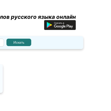
лов русского языка онлайн