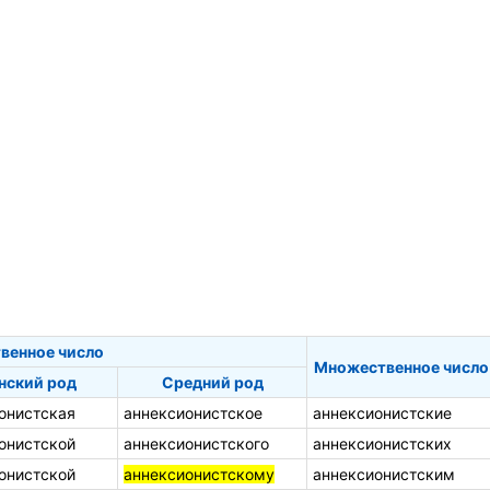
венное число
Множественное число
нский род
Средний род
онистская
аннексионистское
аннексионистские
онистской
аннексионистского
аннексионистских
онистской
аннексионистскому
аннексионистским