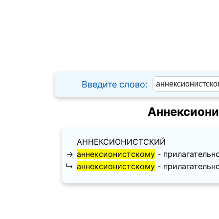
Введите слово:
Аннексиони
АННЕКСИОНИСТСКИЙ
→
аннексионистскому
- прилагательное
↳
аннексионистскому
- прилагательное