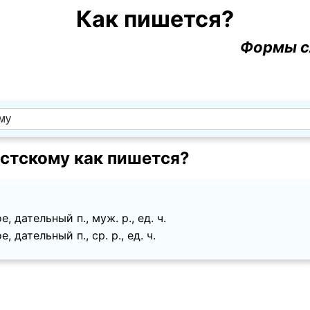
Как пишется?
Формы с
стскому как пишется?
, дательный п., муж. p., ед. ч.
, дательный п., ср. p., ед. ч.