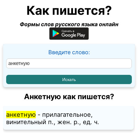
Как пишется?
Формы слов русского языка онлайн
Введите слово:
Анкетную как пишется?
анкетную
- прилагательное,
винительный п., жен. p., ед. ч.