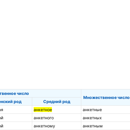
твенное число
Множественное число
нский род
Средний род
ая
анкетное
анкетные
ой
анкетного
анкетных
ой
анкетному
анкетным