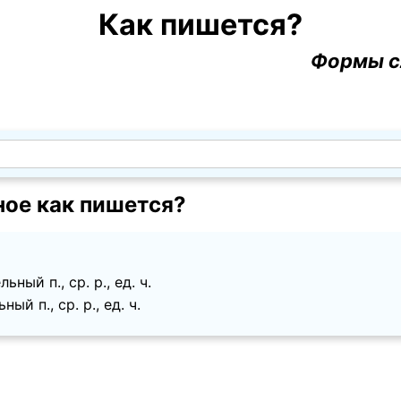
Как пишется?
Формы с
ное как пишется?
ный п., ср. p., ед. ч.
ый п., ср. p., ед. ч.