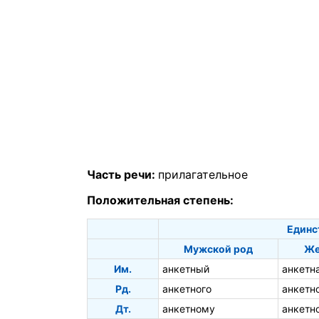
Часть речи:
прилагательное
Положительная степень:
Единс
Мужской род
Же
Им.
анкетный
анкетн
Рд.
анкетного
анкетн
Дт.
анкетному
анкетн