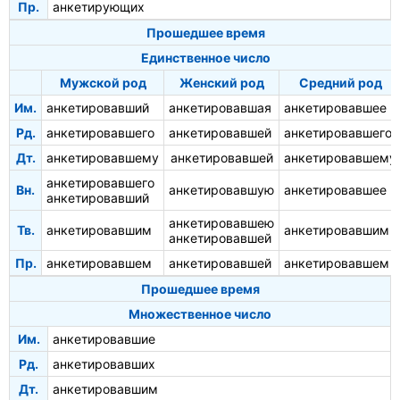
Пр.
анкетирующих
Прошедшее время
Единственное число
Мужской род
Женский род
Средний род
Им.
анкетировавший
анкетировавшая
анкетировавшее
Рд.
анкетировавшего
анкетировавшей
анкетировавшего
Дт.
анкетировавшему
анкетировавшей
анкетировавшему
анкетировавшего
Вн.
анкетировавшую
анкетировавшее
анкетировавший
анкетировавшею
Тв.
анкетировавшим
анкетировавшим
анкетировавшей
Пр.
анкетировавшем
анкетировавшей
анкетировавшем
Прошедшее время
Множественное число
Им.
анкетировавшие
Рд.
анкетировавших
Дт.
анкетировавшим