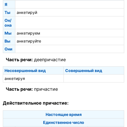
Я
Ты
анкетируй
Он/
она
Мы
анкетируем
Вы
анкетируйте
Они
Часть речи:
деепричастие
Несовершенный вид
Совершенный вид
анкетируя
Часть речи:
причастие
Действительное причастие:
Настоящее время
Единственное число