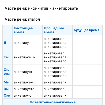
Часть речи:
инфинитив -
анкетировать
Часть речи:
глагол
Настоящее
Прошедшее
Будущее время
время
время
анкетировал
Я
анкетирую
анкетировала
анкетировало
анкетировал
Ты
анкетируешь
анкетировала
анкетировало
анкетировал
Он/
анкетирует
анкетировала
она
анкетировало
Мы
анкетируем
анкетировали
Вы
анкетируете
анкетировали
Они
анкетируют
анкетировали
Повелительное наклонение