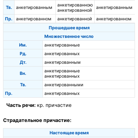
анкетированною
Тв.
анкетированным
анкетированным
анкетированной
Пр.
анкетированном
анкетированной
анкетированном
Прошедшее время
Множественное число
Им.
анкетированные
Рд.
анкетированных
Дт.
анкетированным
анкетированные
Вн.
анкетированных
Тв.
анкетированными
Пр.
анкетированных
Часть речи:
кр. причастие
Страдательное причастие:
Настоящее время