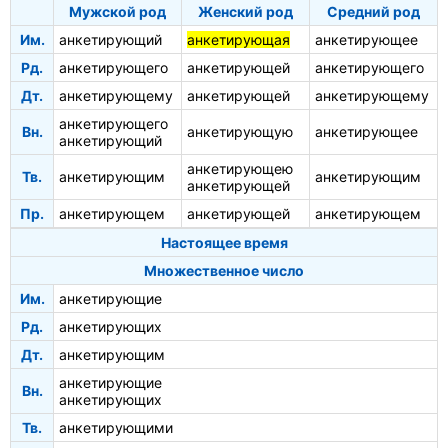
Мужской род
Женский род
Средний род
Им.
анкетирующий
анкетирующая
анкетирующее
Рд.
анкетирующего
анкетирующей
анкетирующего
Дт.
анкетирующему
анкетирующей
анкетирующему
анкетирующего
Вн.
анкетирующую
анкетирующее
анкетирующий
анкетирующею
Тв.
анкетирующим
анкетирующим
анкетирующей
Пр.
анкетирующем
анкетирующей
анкетирующем
Настоящее время
Множественное число
Им.
анкетирующие
Рд.
анкетирующих
Дт.
анкетирующим
анкетирующие
Вн.
анкетирующих
Тв.
анкетирующими