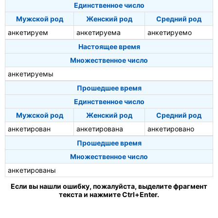
Единственное число
Мужской род
Женский род
Средний род
анкетируем
анкетируема
анкетируемо
Настоящее время
Множественное число
анкетируемы
Прошедшее время
Единственное число
Мужской род
Женский род
Средний род
анкетирован
анкетирована
анкетировано
Прошедшее время
Множественное число
анкетированы
Если вы нашли ошибку, пожалуйста, выделите фрагмент
текста и нажмите Ctrl+Enter.