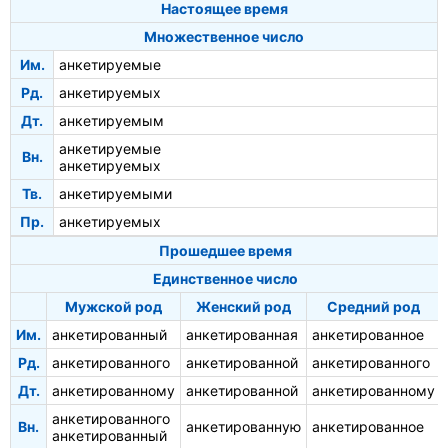
Настоящее время
Множественное число
Им.
анкетируемые
Рд.
анкетируемых
Дт.
анкетируемым
анкетируемые
Вн.
анкетируемых
Тв.
анкетируемыми
Пр.
анкетируемых
Прошедшее время
Единственное число
Мужской род
Женский род
Средний род
Им.
анкетированный
анкетированная
анкетированное
Рд.
анкетированного
анкетированной
анкетированного
Дт.
анкетированному
анкетированной
анкетированному
анкетированного
Вн.
анкетированную
анкетированное
анкетированный