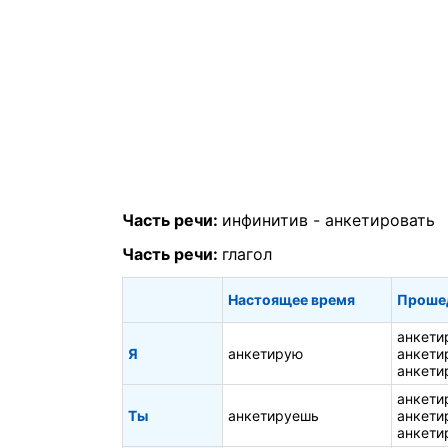
Часть речи:
инфинитив -
анкетировать
Часть речи:
глагол
Настоящее время
Проше
анкети
Я
анкетирую
анкети
анкети
анкети
Ты
анкетируешь
анкети
анкети