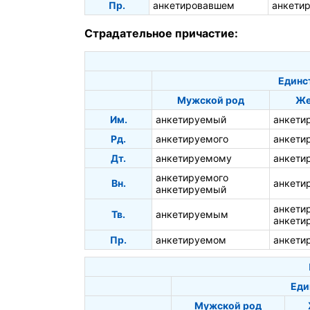
Пр.
анкетировавшем
анкети
Страдательное причастие:
Единс
Мужской род
Же
Им.
анкетируемый
анкети
Рд.
анкетируемого
анкети
Дт.
анкетируемому
анкети
анкетируемого
Вн.
анкети
анкетируемый
анкети
Тв.
анкетируемым
анкети
Пр.
анкетируемом
анкети
Еди
Мужской род