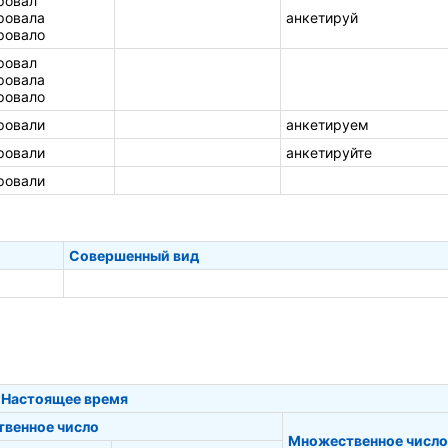
ровал
ровала
анкетируй
ровало
ровал
ровала
ровало
ровали
анкетируем
ровали
анкетируйте
ровали
Совершенный вид
Настоящее время
твенное число
Множественное число