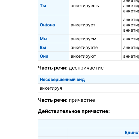
анкети
Ты
анкетируешь
анкети
анкети
анкети
Он/она
анкетирует
анкети
анкети
Мы
анкетируем
анкети
Вы
анкетируете
анкети
Они
анкетируют
анкети
Часть речи:
деепричастие
Несовершенный вид
анкетируя
Часть речи:
причастие
Действительное причастие:
Единс