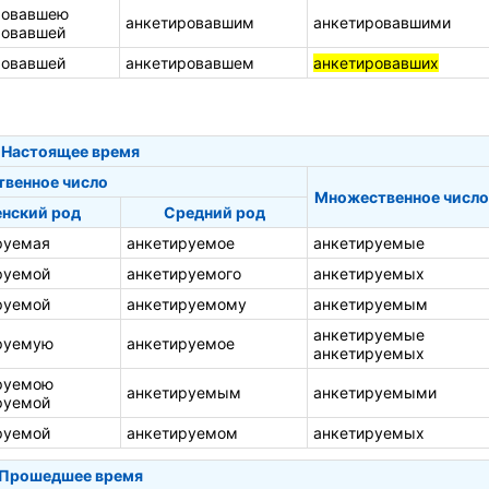
ровавшею
анкетировавшим
анкетировавшими
ровавшей
ровавшей
анкетировавшем
анкетировавших
Настоящее время
твенное число
Множественное число
нский род
Средний род
руемая
анкетируемое
анкетируемые
руемой
анкетируемого
анкетируемых
руемой
анкетируемому
анкетируемым
анкетируемые
руемую
анкетируемое
анкетируемых
руемою
анкетируемым
анкетируемыми
руемой
руемой
анкетируемом
анкетируемых
Прошедшее время