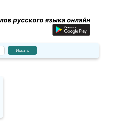
лов русского языка онлайн