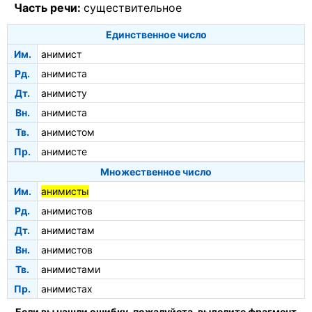
Часть речи:
существительное
Единственное число
Им.
анимист
Рд.
анимиста
Дт.
анимисту
Вн.
анимиста
Тв.
анимистом
Пр.
анимисте
Множественное число
Им.
анимисты
Рд.
анимистов
Дт.
анимистам
Вн.
анимистов
Тв.
анимистами
Пр.
анимистах
Если вы нашли ошибку, пожалуйста, выделите фрагмент