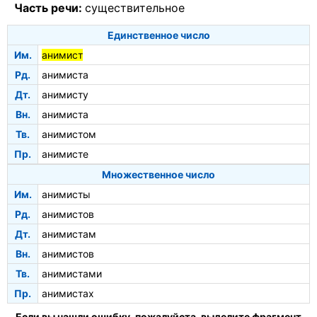
Часть речи:
существительное
Единственное число
Им.
анимист
Рд.
анимиста
Дт.
анимисту
Вн.
анимиста
Тв.
анимистом
Пр.
анимисте
Множественное число
Им.
анимисты
Рд.
анимистов
Дт.
анимистам
Вн.
анимистов
Тв.
анимистами
Пр.
анимистах
Если вы нашли ошибку, пожалуйста, выделите фрагмент