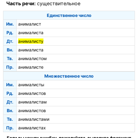
Часть речи:
существительное
Единственное число
Им.
анималист
Рд.
анималиста
Дт.
анималисту
Вн.
анималиста
Тв.
анималистом
Пр.
анималисте
Множественное число
Им.
анималисты
Рд.
анималистов
Дт.
анималистам
Вн.
анималистов
Тв.
анималистами
Пр.
анималистах
Если вы нашли ошибку, пожалуйста, выделите фрагмент