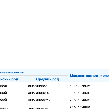
твенное число
Множественное число
нский род
Средний род
овая
анилиновое
анилиновые
овой
анилинового
анилиновых
овой
анилиновому
анилиновым
анилиновые
овую
анилиновое