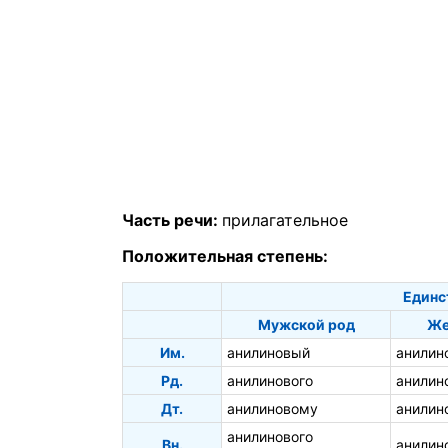
Часть речи:
прилагательное
Положительная степень:
Единс
Мужской род
Же
Им.
анилиновый
анилин
Рд.
анилинового
анилин
Дт.
анилиновому
анилин
анилинового
Вн.
анилин