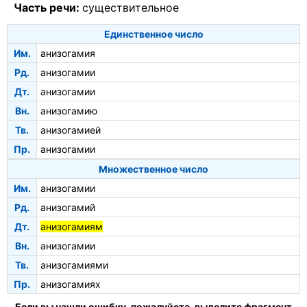
Часть речи:
существительное
Единственное число
Им.
анизогамия
Рд.
анизогамии
Дт.
анизогамии
Вн.
анизогамию
Тв.
анизогамией
Пр.
анизогамии
Множественное число
Им.
анизогамии
Рд.
анизогамий
Дт.
анизогамиям
Вн.
анизогамии
Тв.
анизогамиями
Пр.
анизогамиях
Если вы нашли ошибку, пожалуйста, выделите фрагмент