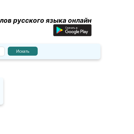
лов русского языка онлайн