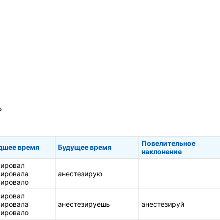
ь
Повелительное
дшее время
Будущее время
наклонение
зировал
зировала
анестезирую
зировало
зировал
зировала
анестезируешь
анестезируй
зировало