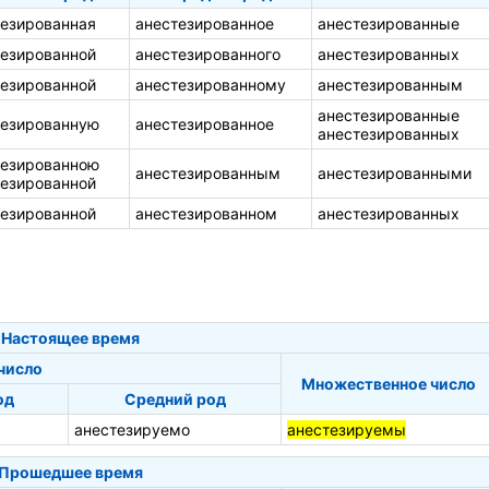
тезированная
анестезированное
анестезированные
тезированной
анестезированного
анестезированных
тезированной
анестезированному
анестезированным
анестезированные
тезированную
анестезированное
анестезированных
тезированною
анестезированным
анестезированными
тезированной
тезированной
анестезированном
анестезированных
Настоящее время
число
Множественное число
од
Средний род
анестезируемо
анестезируемы
Прошедшее время