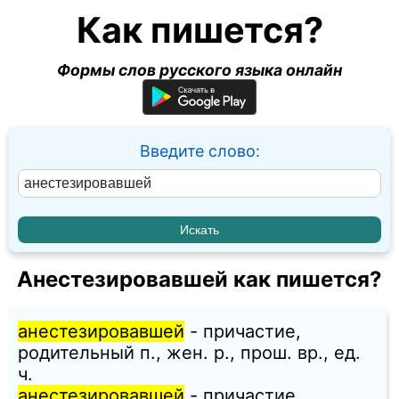
Как пишется?
Формы слов русского языка онлайн
Введите слово:
Анестезировавшей как пишется?
анестезировавшей
- причастие,
родительный п., жен. p., прош. вр., ед.
ч.
анестезировавшей
- причастие,