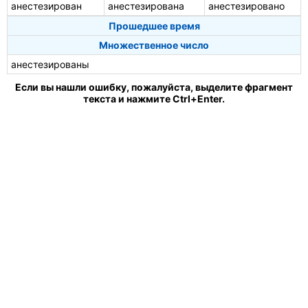
анестезирован
анестезирована
анестезировано
Прошедшее время
Множественное число
анестезированы
Если вы нашли ошибку, пожалуйста, выделите фрагмент
текста и нажмите Ctrl+Enter.