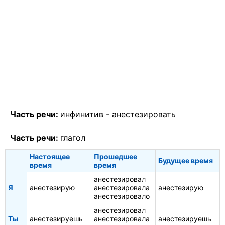
Часть речи:
инфинитив -
анестезировать
Часть речи:
глагол
Настоящее
Прошедшее
Будущее время
время
время
анестезировал
Я
анестезирую
анестезировала
анестезирую
анестезировало
анестезировал
Ты
анестезируешь
анестезировала
анестезируешь