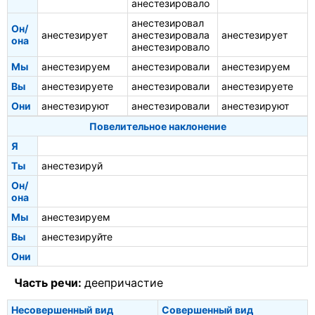
анестезировало
анестезировал
Он/
анестезирует
анестезировала
анестезирует
она
анестезировало
Мы
анестезируем
анестезировали
анестезируем
Вы
анестезируете
анестезировали
анестезируете
Они
анестезируют
анестезировали
анестезируют
Повелительное наклонение
Я
Ты
анестезируй
Он/
она
Мы
анестезируем
Вы
анестезируйте
Они
Часть речи:
деепричастие
Несовершенный вид
Совершенный вид