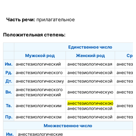
Часть речи:
прилагательное
Положительная степень:
Единственное число
Мужской род
Женский род
Сре
Им.
анестезиологический
анестезиологическая
анестези
Рд.
анестезиологического
анестезиологической
анестези
Дт.
анестезиологическому
анестезиологической
анестези
анестезиологического
Вн.
анестезиологическую
анестези
анестезиологический
анестезиологическою
Тв.
анестезиологическим
анестези
анестезиологической
Пр.
анестезиологическом
анестезиологической
анестези
Множественное число
Им.
анестезиологические