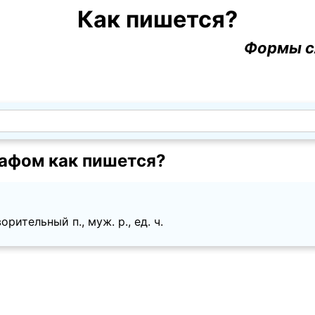
Как пишется?
Формы с
афом как пишется?
рительный п., муж. p., ед. ч.