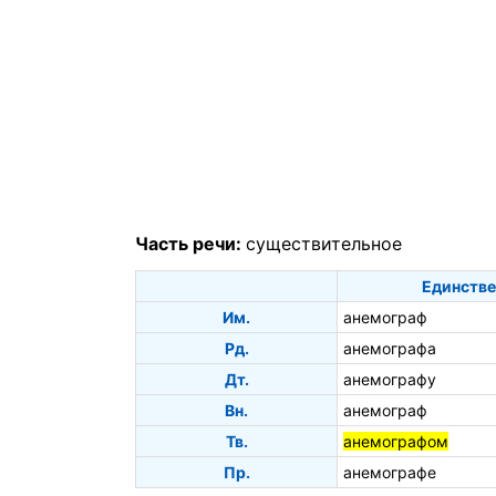
Часть речи:
существительное
Единстве
Им.
анемограф
Рд.
анемографа
Дт.
анемографу
Вн.
анемограф
Тв.
анемографом
Пр.
анемографе