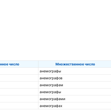
нное число
Множественное число
анемографы
анемографов
анемографам
анемографы
анемографами
анемографах