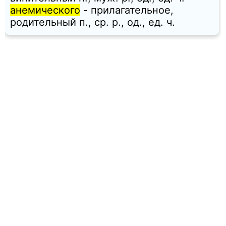
анемического
- прилагательное,
родительный п., ср. p., од., ед. ч.