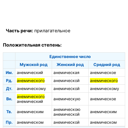
Часть речи:
прилагательное
Положительная степень:
Единственное число
Мужской род
Женский род
Средний род
Им.
анемический
анемическая
анемическое
Рд.
анемического
анемической
анемического
Дт.
анемическому
анемической
анемическому
анемического
Вн.
анемическую
анемическое
анемический
анемическою
Тв.
анемическим
анемическим
анемической
Пр.
анемическом
анемической
анемическом