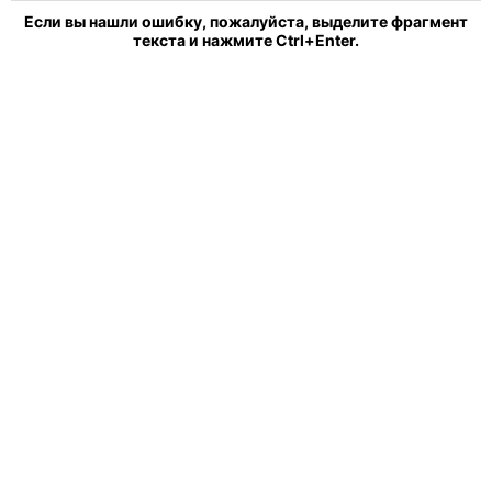
Если вы нашли ошибку, пожалуйста, выделите фрагмент
текста и нажмите Ctrl+Enter.