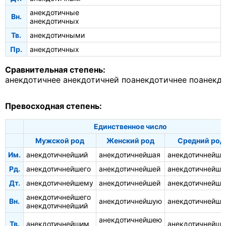
анекдотичные
Вн.
анекдотичных
Тв.
анекдотичными
Пр.
анекдотичных
Сравнительная степень:
анекдотичнее
анекдотичней
поанекдотичнее
поанекд
Превосходная степень:
Единственное число
Мужской род
Женский род
Средний род
Им.
анекдотичнейший
анекдотичнейшая
анекдотичнейше
Рд.
анекдотичнейшего
анекдотичнейшей
анекдотичнейше
Дт.
анекдотичнейшему
анекдотичнейшей
анекдотичнейш
анекдотичнейшего
Вн.
анекдотичнейшую
анекдотичнейше
анекдотичнейший
анекдотичнейшею
Тв.
анекдотичнейшим
анекдотичнейш