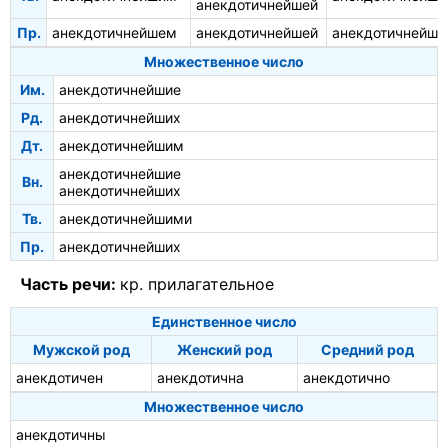
анекдотичнейшей
Пр.
анекдотичнейшем
анекдотичнейшей
анекдотичнейш
Множественное число
Им.
анекдотичнейшие
Рд.
анекдотичнейших
Дт.
анекдотичнейшим
анекдотичнейшие
Вн.
анекдотичнейших
Тв.
анекдотичнейшими
Пр.
анекдотичнейших
Часть речи:
кр. прилагательное
Единственное число
Мужской род
Женский род
Средний род
анекдотичен
анекдотична
анекдотично
Множественное число
анекдотичны