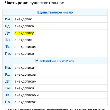
Часть речи:
существительное
Единственное число
Им.
анекдотик
Рд.
анекдотика
Дт.
анекдотику
Вн.
анекдотик
Тв.
анекдотиком
Пр.
анекдотике
Множественное число
Им.
анекдотики
Рд.
анекдотиков
Дт.
анекдотикам
Вн.
анекдотики
Тв.
анекдотиками
Пр.
анекдотиках
Если вы нашли ошибку, пожалуйста, выделите фрагмент