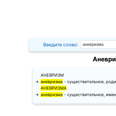
Введите слово:
Аневри
АНЕВРИЗМ
→
аневризма
- существительное, родите
АНЕВРИЗМА
→
аневризма
- существительное, именит