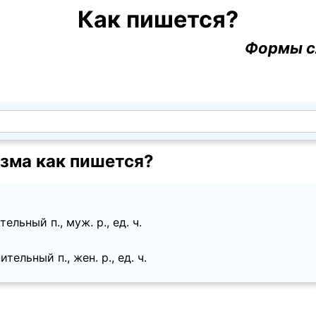
Как пишется?
Формы с
зма как пишется?
льный п., муж. p., ед. ч.
ельный п., жен. p., ед. ч.