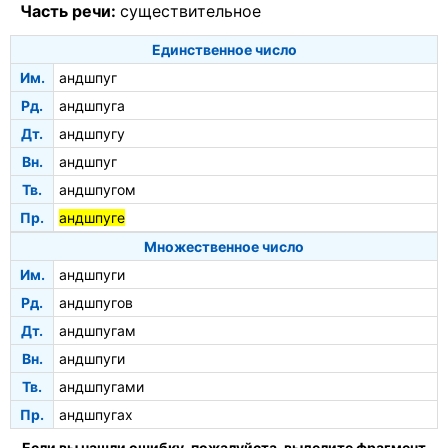
Часть речи:
существительное
Единственное число
Им.
андшпуг
Рд.
андшпуга
Дт.
андшпугу
Вн.
андшпуг
Тв.
андшпугом
Пр.
андшпуге
Множественное число
Им.
андшпуги
Рд.
андшпугов
Дт.
андшпугам
Вн.
андшпуги
Тв.
андшпугами
Пр.
андшпугах
Если вы нашли ошибку, пожалуйста, выделите фрагмент