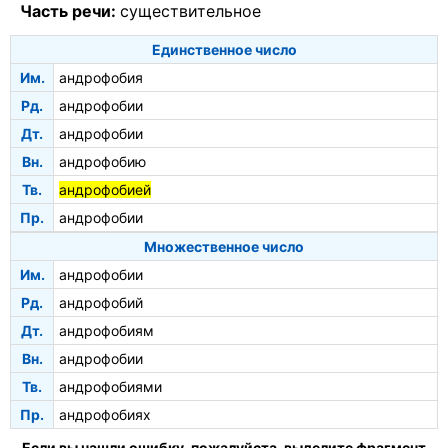
Часть речи:
существительное
Единственное число
Им.
андрофобия
Рд.
андрофобии
Дт.
андрофобии
Вн.
андрофобию
Тв.
андрофобией
Пр.
андрофобии
Множественное число
Им.
андрофобии
Рд.
андрофобий
Дт.
андрофобиям
Вн.
андрофобии
Тв.
андрофобиями
Пр.
андрофобиях
Если вы нашли ошибку, пожалуйста, выделите фрагмент