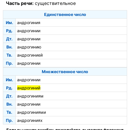
Часть речи:
существительное
Единственное число
Им.
андрогиния
Рд.
андрогинии
Дт.
андрогинии
Вн.
андрогинию
Тв.
андрогинией
Пр.
андрогинии
Множественное число
Им.
андрогинии
Рд.
андрогиний
Дт.
андрогиниям
Вн.
андрогинии
Тв.
андрогиниями
Пр.
андрогиниях
Если вы нашли ошибку, пожалуйста, выделите фрагмент